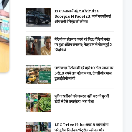
₹13.69 लाख में नई Mahindra
Scorpio N Facelift, जानें नए फीचर्स
और सभी वेरिएंट की कीमत
बेटियों का इंतजार करते रहे पिता, वीडियो कॉल
पर हुआ अंतिम संस्कार; नेत्रदान से रोशन हुई 2
जिंदगियां
छत्तीसगढ़ में टोल की दरें बढ़ीं: 10 टोल प्लाजा पर
5 से 10 रुपये तक बढ़े दाम बस, टैक्सी और माल
ढुलाई होगी महंगी
पुदीना खरीदने की जरूरत नहीं! घर की पुरानी
डंडी से ऐसे उगाएं हरा-भरा पौधा
LPG Price Hike: क्या ₹18 महंगा होगा
घरेलू गैस सिलेंडर? पेट्रोल-डीजल और