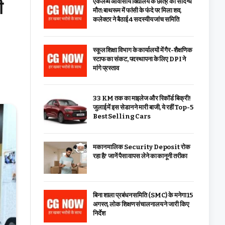
ी
एकलव्य आवासीय विद्यालय के छात्र की संदिग्ध
मौत: बाथरूम में फांसी के फंदे पर मिला शव,
कलेक्टर ने बैठाई 4 सदस्यीय जांच समिति
स्कूल शिक्षा विभाग के कार्यालयों में गैर-शैक्षणिक
स्टाफ का संकट, पदस्थापना के लिए DPI ने
मांगे प्रस्ताव
33 KM तक का माइलेज और रिकॉर्ड बिक्री!
जुलाई में इस सेडान ने मारी बाजी, ये रहीं Top-5
Best Selling Cars
मकान मालिक Security Deposit रोक
रहा है? जानें पैसा वापस लेने का कानूनी तरीका
बिना शाला प्रबंधन समिति (SMC) के मनेगा 15
अगस्त, लोक शिक्षण संचालनालय ने जारी किए
निर्देश