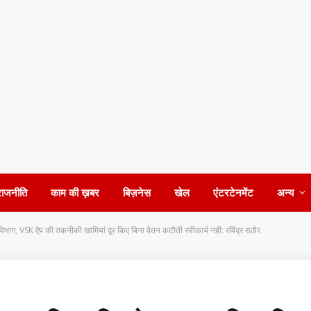
राजनीति
काम की ख़बर
बिज़नेस
खेल
एंटरटेनमेंट
अन्य
 विभाग, VSK ऐप की तकनीकी खामियां दूर किए बिना वेतन कटौती स्वीकार्य नहीं: रविंद्र राठौर