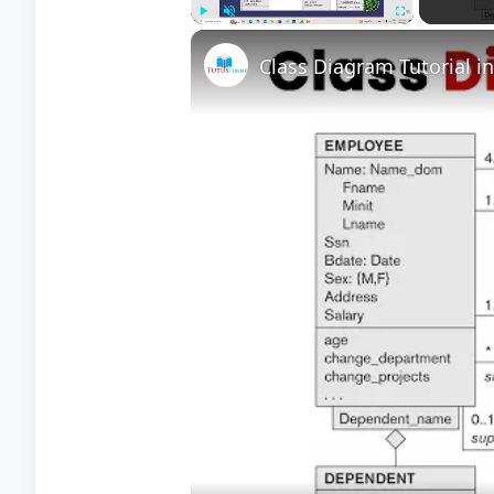
Play
Unmute
Fullscreen
Class Diagram Tutorial i