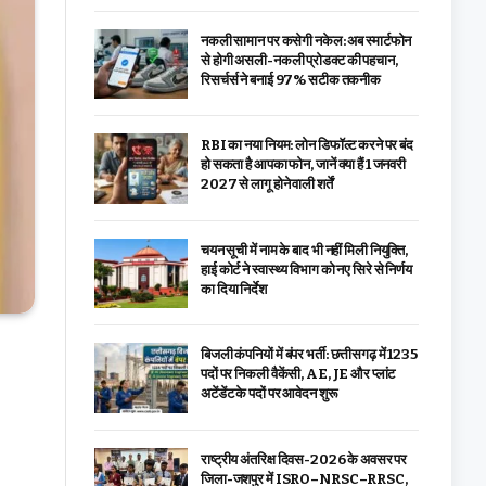
नकली सामान पर कसेगी नकेल: अब स्मार्टफोन
से होगी असली-नकली प्रोडक्ट की पहचान,
रिसर्चर्स ने बनाई 97% सटीक तकनीक
RBI का नया नियम: लोन डिफॉल्ट करने पर बंद
हो सकता है आपका फोन, जानें क्या हैं 1 जनवरी
2027 से लागू होने वाली शर्तें
चयन सूची में नाम के बाद भी नहीं मिली नियुक्ति,
हाई कोर्ट ने स्वास्थ्य विभाग को नए सिरे से निर्णय
का दिया निर्देश
बिजली कंपनियों में बंपर भर्ती: छत्तीसगढ़ में 1235
पदों पर निकली वैकेंसी, AE, JE और प्लांट
अटेंडेंट के पदों पर आवेदन शुरू
राष्ट्रीय अंतरिक्ष दिवस-2026 के अवसर पर
जिला-जशपुर में ISRO–NRSC–RRSC,