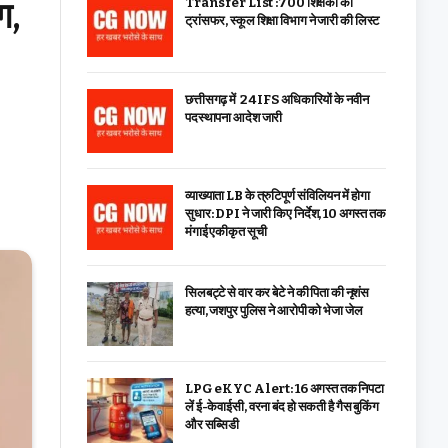
ग,
Transfer List :700 शिक्षकों का
ट्रांसफर, स्कूल शिक्षा विभाग ने जारी की लिस्ट
छत्तीसगढ़ में 24 IFS अधिकारियों के नवीन
पदस्थापना आदेश जारी
व्याख्याता LB के त्रुटिपूर्ण संविलियन में होगा
सुधार: DPI ने जारी किए निर्देश, 10 अगस्त तक
मंगाई एकीकृत सूची
सिलबट्टे से वार कर बेटे ने की पिता की नृशंस
हत्या, जशपुर पुलिस ने आरोपी को भेजा जेल
LPG eKYC Alert: 16 अगस्त तक निपटा
लें ई-केवाईसी, वरना बंद हो सकती है गैस बुकिंग
और सब्सिडी