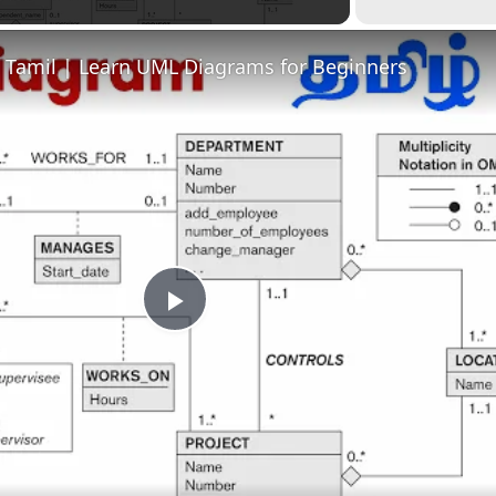
n Tamil | Learn UML Diagrams for Beginners
Play
Video