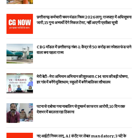
छत्तीसगढ़ कर्मचारी चयन मंडल नियम 2026 लागू: राजपत्र में अधिसूचना
जारी, 15 गुना अभ्यर्थी देंगे स्किल टेस्ट, नहीं आएगी प्रतीक्षा सूची
CBG मॉडल में छत्तीसगढ़ नंबर-1: केंद्र से ₹50 करोड़ का स्पेशल फंड पाने
वाला बना पहला राज्य
मेरी बेटी–मेरा अभिमान अभियान की शुरुआत: CM साय की बड़ी घोषणा,
हर गांव में बनेंगे मुक्तिधाम; स्कूलों में बनेंगे बालिका शौचालय
पटना से दबोचा गया नाबालिग से दुष्कर्म का फरार आरोपी, 10 दिन तक
देशभर में बदलता रहा ठिकाना
नए आईटी नियम लागू, AI कंटेंट पर लेबल mandatory; 3 घंटे के