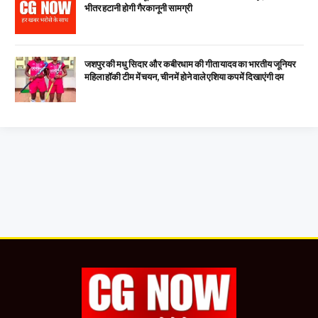
भीतर हटानी होगी गैरकानूनी सामग्री
जशपुर की मधु सिदार और कबीरधाम की गीता यादव का भारतीय जूनियर
महिला हॉकी टीम में चयन, चीन में होने वाले एशिया कप में दिखाएंगी दम