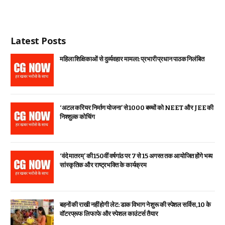
Latest Posts
महिला शिक्षिकाओं से दुर्व्यवहार मामला: प्रभारी प्रधान पाठक निलंबित
‘अटल करियर निर्माण योजना’ से 1000 बच्चों को NEET और JEE की
निश्शुल्क कोचिंग
‘वंदे मातरम्’ की 150वीं वर्षगांठ पर 7 से 15 अगस्त तक आयोजित होंगे भव्य
सांस्कृतिक और राष्ट्रभक्ति के कार्यक्रम
बहनों की राखी नहीं होगी लेट: डाक विभाग ने शुरू की स्पेशल सर्विस, ₹10 के
वॉटरप्रूफ लिफाफे और स्पेशल काउंटर्स तैयार