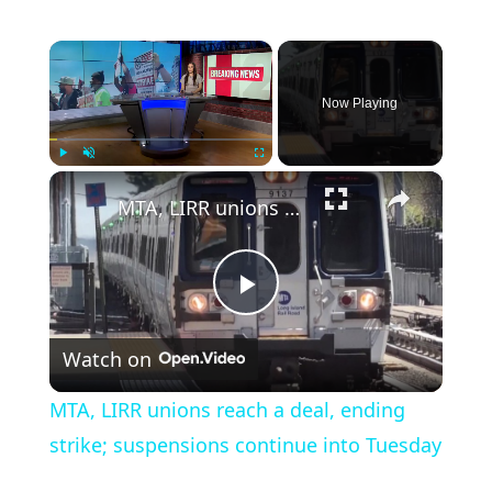
×
Now Playing
×
Play
Unmute
Fullscreen
MTA, LIRR unions reach a deal, ending strike; suspensions continue into Tuesday
Play
Watch on
Video
MTA, LIRR unions reach a deal, ending
strike; suspensions continue into Tuesday