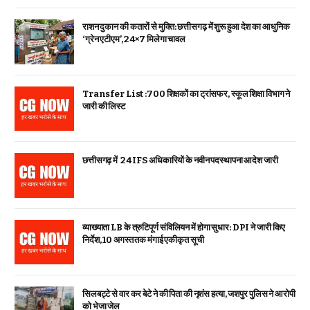
राशन दुकान की कतारों से मुक्ति: छत्तीसगढ़ में शुरू हुआ देश का आधुनिक
‘ग्रेन एटीएम’, 24×7 मिलेगा चावल
Transfer List :700 शिक्षकों का ट्रांसफर, स्कूल शिक्षा विभाग ने
जारी की लिस्ट
छत्तीसगढ़ में 24 IFS अधिकारियों के नवीन पदस्थापना आदेश जारी
व्याख्याता LB के त्रुटिपूर्ण संविलियन में होगा सुधार: DPI ने जारी किए
निर्देश, 10 अगस्त तक मंगाई एकीकृत सूची
सिलबट्टे से वार कर बेटे ने की पिता की नृशंस हत्या, जशपुर पुलिस ने आरोपी
को भेजा जेल