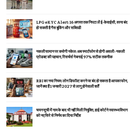
LPG eKYC Alert: 16 अगस्त तक निपटा लें ई-केवाईसी, वरना बंद
हो सकती है गैस बुकिंग और सब्सिडी
नकली सामान पर कसेगी नकेल: अब स्मार्टफोन से होगी असली-नकली
प्रोडक्ट की पहचान, रिसर्चर्स ने बनाई 97% सटीक तकनीक
RBI का नया नियम: लोन डिफॉल्ट करने पर बंद हो सकता है आपका फोन,
जानें क्या हैं 1 जनवरी 2027 से लागू होने वाली शर्तें
चयन सूची में नाम के बाद भी नहीं मिली नियुक्ति, हाई कोर्ट ने स्वास्थ्य विभाग
को नए सिरे से निर्णय का दिया निर्देश