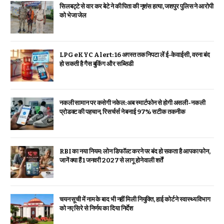
सिलबट्टे से वार कर बेटे ने की पिता की नृशंस हत्या, जशपुर पुलिस ने आरोपी
को भेजा जेल
LPG eKYC Alert: 16 अगस्त तक निपटा लें ई-केवाईसी, वरना बंद
हो सकती है गैस बुकिंग और सब्सिडी
नकली सामान पर कसेगी नकेल: अब स्मार्टफोन से होगी असली-नकली
प्रोडक्ट की पहचान, रिसर्चर्स ने बनाई 97% सटीक तकनीक
RBI का नया नियम: लोन डिफॉल्ट करने पर बंद हो सकता है आपका फोन,
जानें क्या हैं 1 जनवरी 2027 से लागू होने वाली शर्तें
चयन सूची में नाम के बाद भी नहीं मिली नियुक्ति, हाई कोर्ट ने स्वास्थ्य विभाग
को नए सिरे से निर्णय का दिया निर्देश