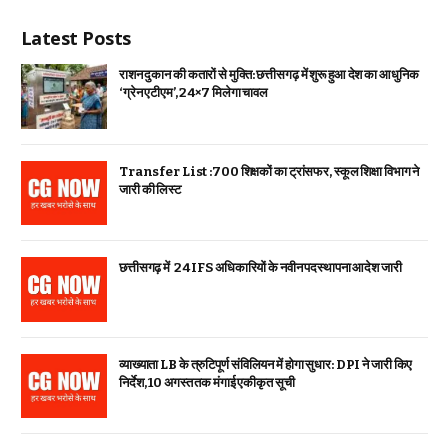
Latest Posts
राशन दुकान की कतारों से मुक्ति: छत्तीसगढ़ में शुरू हुआ देश का आधुनिक
‘ग्रेन एटीएम’, 24×7 मिलेगा चावल
Transfer List :700 शिक्षकों का ट्रांसफर, स्कूल शिक्षा विभाग ने
जारी की लिस्ट
छत्तीसगढ़ में 24 IFS अधिकारियों के नवीन पदस्थापना आदेश जारी
व्याख्याता LB के त्रुटिपूर्ण संविलियन में होगा सुधार: DPI ने जारी किए
निर्देश, 10 अगस्त तक मंगाई एकीकृत सूची