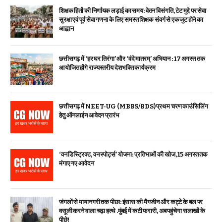
शिक्षक हितों की निर्णायक लड़ाई का समय: वेतन विसंगति, टेट मुद्दे पर सेवा
सुरक्षा एवं पूर्व सेवा गणना के लिए समस्त शिक्षक संवर्ग से एकजुट होने का
आह्वान
छत्तीसगढ़ में ‘हर घर तिरंगा’ और ‘वंदे मातरम्’ अभियान : 17 अगस्त तक
आयोजित होंगे राज्यस्तरीय देशभक्ति कार्यक्रम
छत्तीसगढ़ में NEET-UG (MBBS/BDS) प्रथम चरण काउंसिलिंग
हेतु ऑनलाईन आवेदन प्रारंभ
‘वन डिस्ट्रिक्ट, वन स्पोर्ट्स’ योजना: प्रतिभाओं की खोज, 15 अगस्त तक
मंगाए गए आवेदन
जंगलों से मायानगरी तक पीछा: इंसास की मैगजीन और कट्टे के बल पर
वसूली करने वाला चढ़ा हत्थे .मुंबई में कटी फरारी, अब पहुंचेगा सलाखों के
पीछे!