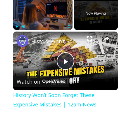
Now Playing
×
Play
Unmute
Fullscreen
History Won’t Soon Forget These Expensive Mistakes | 12am News
Play
Watch on
Video
History Won’t Soon Forget These
Expensive Mistakes | 12am News