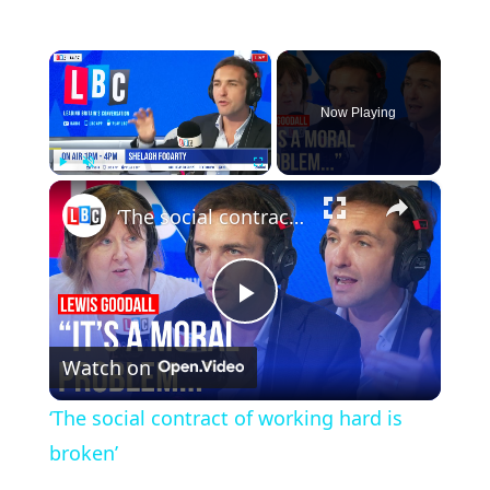
×
Now Playing
×
Play
Unmute
Fullscreen
‘The social contract of working hard is broken’
Play
Watch on
Video
‘The social contract of working hard is
broken’