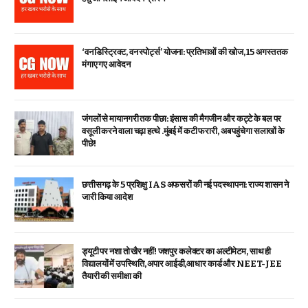
‘वन डिस्ट्रिक्ट, वन स्पोर्ट्स’ योजना: प्रतिभाओं की खोज, 15 अगस्त तक
मंगाए गए आवेदन
जंगलों से मायानगरी तक पीछा: इंसास की मैगजीन और कट्टे के बल पर
वसूली करने वाला चढ़ा हत्थे .मुंबई में कटी फरारी, अब पहुंचेगा सलाखों के
पीछे!
छत्तीसगढ़ के 5 प्रशिक्षु IAS अफसरों की नई पदस्थापना: राज्य शासन ने
जारी किया आदेश
ड्यूटी पर नशा तो खैर नहीं! जशपुर कलेक्टर का अल्टीमेटम, साथ ही
विद्यालयों में उपस्थिति, अपार आईडी,आधार कार्ड और NEET-JEE
तैयारी की समीक्षा की