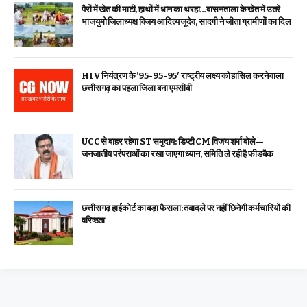
पैरों में खेत की माटी, हाथों में धान का थरहा…बासनताला के खेत में उतरे
भाजयुमो जिलाध्यक्ष विजय आदित्य जूदेव, सादगी ने जीता ग्रामीणों का दिल
HIV नियंत्रण के ’95-95-95′ राष्ट्रीय लक्ष्य को हासिल करने वाला
छत्तीसगढ़ का पहला जिला बना एमसीबी
UCC से बाहर रहेगा ST समुदाय: डिप्टी CM विजय शर्मा बोले—
जनजातीय परंपराओं का रखा जाएगा ध्यान, समिति ले रही है फीडबैक
छत्तीसगढ़ हाईकोर्ट का बड़ा फैसला: तबादले पर नहीं छिनेगी कर्मचारियों की
वरिष्ठता