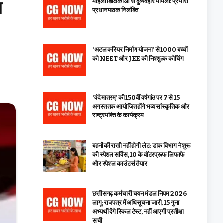
त
महिला शिक्षिकाओं से दुर्व्यवहार मामला: प्रभारी
प्रधान पाठक निलंबित
‘अटल करियर निर्माण योजना’ से 1000 बच्चों
को NEET और JEE की निश्शुल्क कोचिंग
‘वंदे मातरम्’ की 150वीं वर्षगांठ पर 7 से 15
अगस्त तक आयोजित होंगे भव्य सांस्कृतिक और
राष्ट्रभक्ति के कार्यक्रम
बहनों की राखी नहीं होगी लेट: डाक विभाग ने शुरू
की स्पेशल सर्विस, ₹10 के वॉटरप्रूफ लिफाफे
और स्पेशल काउंटर्स तैयार
छत्तीसगढ़ कर्मचारी चयन मंडल नियम 2026
लागू: राजपत्र में अधिसूचना जारी, 15 गुना
अभ्यर्थी देंगे स्किल टेस्ट, नहीं आएगी प्रतीक्षा
सूची