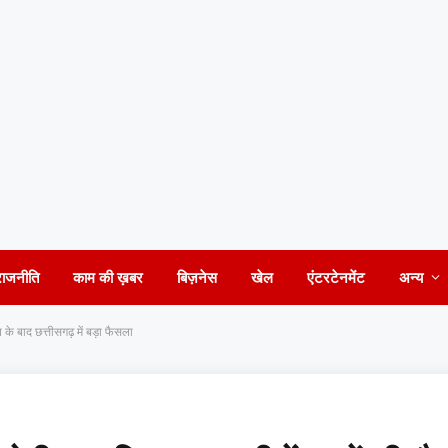
राजनीति
काम की ख़बर
बिज़नेस
खेल
एंटरटेनमेंट
अन्य
के बाद छत्तीसगढ़ में बड़ा फैसला