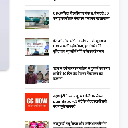
CBG मॉडल में छत्तीसगढ़ नंबर-1: केंद्र से ₹50
करोड़ का स्पेशल फंड पाने वाला बना पहला राज्य
मेरी बेटी–मेरा अभिमान अभियान की शुरुआत:
CM साय की बड़ी घोषणा, हर गांव में बनेंगे
मुक्तिधाम; स्कूलों में बनेंगे बालिका शौचालय
पटना से दबोचा गया नाबालिग से दुष्कर्म का फरार
आरोपी, 10 दिन तक देशभर में बदलता रहा
ठिकाना
नए आईटी नियम लागू, AI कंटेंट पर लेबल
mandatory; 3 घंटे के भीतर हटानी होगी
गैरकानूनी सामग्री
जशपुर की मधु सिदार और कबीरधाम की गीता