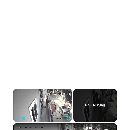
×
Now Playing
×
Play
Unmute
Fullscreen