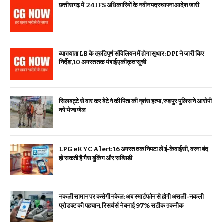
छत्तीसगढ़ में 24 IFS अधिकारियों के नवीन पदस्थापना आदेश जारी
व्याख्याता LB के त्रुटिपूर्ण संविलियन में होगा सुधार: DPI ने जारी किए
निर्देश, 10 अगस्त तक मंगाई एकीकृत सूची
सिलबट्टे से वार कर बेटे ने की पिता की नृशंस हत्या, जशपुर पुलिस ने आरोपी
को भेजा जेल
LPG eKYC Alert: 16 अगस्त तक निपटा लें ई-केवाईसी, वरना बंद
हो सकती है गैस बुकिंग और सब्सिडी
नकली सामान पर कसेगी नकेल: अब स्मार्टफोन से होगी असली-नकली
प्रोडक्ट की पहचान, रिसर्चर्स ने बनाई 97% सटीक तकनीक