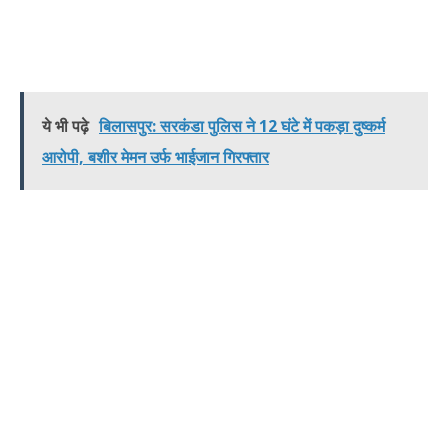
ये भी पढ़े
बिलासपुर: सरकंडा पुलिस ने 12 घंटे में पकड़ा दुष्कर्म
आरोपी, बशीर मेमन उर्फ भाईजान गिरफ्तार