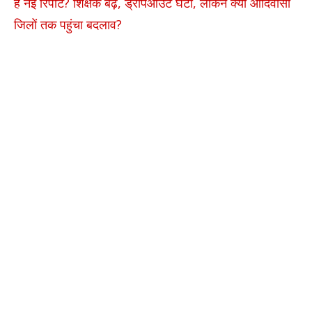
है नई रिपोर्ट? शिक्षक बढ़े, ड्रॉपआउट घटा, लेकिन क्या आदिवासी
जिलों तक पहुंचा बदलाव?