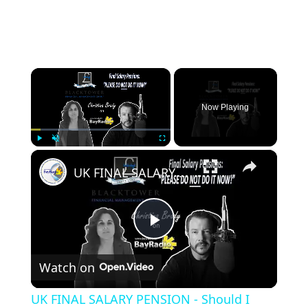
×
Now Playing
×
Play
Unmute
Fullscreen
UK FINAL SALARY PENSION - Should I Transfer it Now? | Blacktower Financial Management
Play
Watch on
Video
UK FINAL SALARY PENSION - Should I