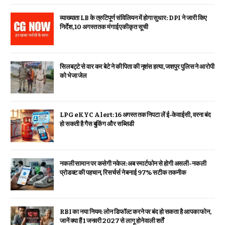
व्याख्याता LB के त्रुटिपूर्ण संविलियन में होगा सुधार: DPI ने जारी किए
निर्देश, 10 अगस्त तक मंगाई एकीकृत सूची
सिलबट्टे से वार कर बेटे ने की पिता की नृशंस हत्या, जशपुर पुलिस ने आरोपी
को भेजा जेल
LPG eKYC Alert: 16 अगस्त तक निपटा लें ई-केवाईसी, वरना बंद
हो सकती है गैस बुकिंग और सब्सिडी
नकली सामान पर कसेगी नकेल: अब स्मार्टफोन से होगी असली-नकली
प्रोडक्ट की पहचान, रिसर्चर्स ने बनाई 97% सटीक तकनीक
RBI का नया नियम: लोन डिफॉल्ट करने पर बंद हो सकता है आपका फोन,
जानें क्या हैं 1 जनवरी 2027 से लागू होने वाली शर्तें