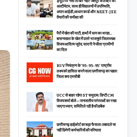
ड्यूटी पर नशा तो खैर नहीं! जशपुर कलेक्टर का
अल्टीमेटम, साथ ही विद्यालयों में उपस्थिति,
अपार आईडी,आधार कार्ड और NEET-JEE
तैयारी की समीक्षा की
पैरों में खेत की माटी, हाथों में धान का थरहा…
बासनताला के खेत में उतरे भाजयुमो जिलाध्यक्ष
विजय आदित्य जूदेव, सादगी ने जीता ग्रामीणों
का दिल
HIV नियंत्रण के ’95-95-95′ राष्ट्रीय
लक्ष्य को हासिल करने वाला छत्तीसगढ़ का पहला
जिला बना एमसीबी
UCC से बाहर रहेगा ST समुदाय: डिप्टी CM
विजय शर्मा बोले—जनजातीय परंपराओं का रखा
जाएगा ध्यान, समिति ले रही है फीडबैक
छत्तीसगढ़ हाईकोर्ट का बड़ा फैसला: तबादले पर
नहीं छिनेगी कर्मचारियों की वरिष्ठता