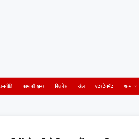
राजनीति
काम की ख़बर
बिज़नेस
खेल
एंटरटेनमेंट
अन्य