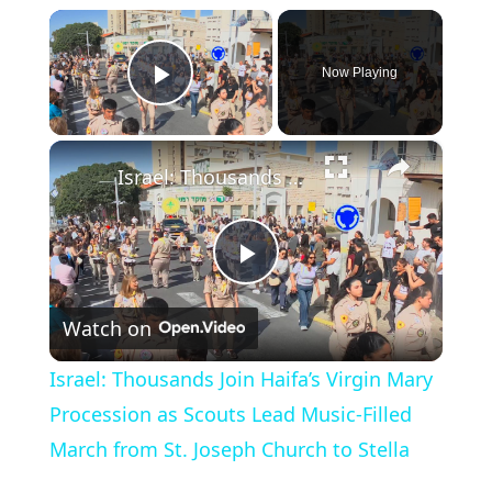
×
Now Playing
Play Video
×
Israel: Thousands Join Haifa’s Virgin Mary Procession as Scouts Lead Music‑Filled March from St. Joseph Church to Stella
Play
Watch on
Video
Israel: Thousands Join Haifa’s Virgin Mary
Procession as Scouts Lead Music‑Filled
March from St. Joseph Church to Stella