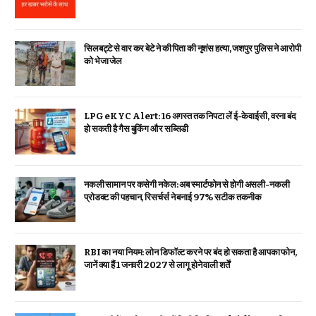
सिलबट्टे से वार कर बेटे ने की पिता की नृशंस हत्या, जशपुर पुलिस ने आरोपी
को भेजा जेल
LPG eKYC Alert: 16 अगस्त तक निपटा लें ई-केवाईसी, वरना बंद
हो सकती है गैस बुकिंग और सब्सिडी
नकली सामान पर कसेगी नकेल: अब स्मार्टफोन से होगी असली-नकली
प्रोडक्ट की पहचान, रिसर्चर्स ने बनाई 97% सटीक तकनीक
RBI का नया नियम: लोन डिफॉल्ट करने पर बंद हो सकता है आपका फोन,
जानें क्या हैं 1 जनवरी 2027 से लागू होने वाली शर्तें