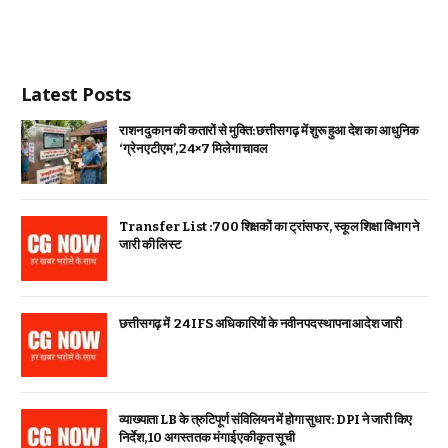
Latest Posts
राशन दुकान की कतारों से मुक्ति: छत्तीसगढ़ में शुरू हुआ देश का आधुनिक
‘ग्रेन एटीएम’, 24×7 मिलेगा चावल
Transfer List :700 शिक्षकों का ट्रांसफर, स्कूल शिक्षा विभाग ने
जारी की लिस्ट
छत्तीसगढ़ में 24 IFS अधिकारियों के नवीन पदस्थापना आदेश जारी
व्याख्याता LB के त्रुटिपूर्ण संविलियन में होगा सुधार: DPI ने जारी किए
निर्देश, 10 अगस्त तक मंगाई एकीकृत सूची