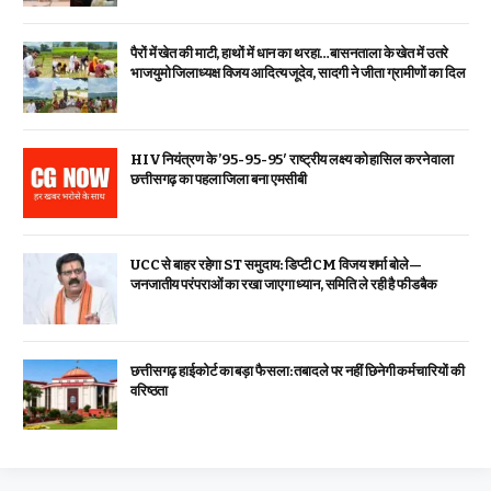
पैरों में खेत की माटी, हाथों में धान का थरहा…बासनताला के खेत में उतरे
भाजयुमो जिलाध्यक्ष विजय आदित्य जूदेव, सादगी ने जीता ग्रामीणों का दिल
HIV नियंत्रण के ’95-95-95′ राष्ट्रीय लक्ष्य को हासिल करने वाला
छत्तीसगढ़ का पहला जिला बना एमसीबी
UCC से बाहर रहेगा ST समुदाय: डिप्टी CM विजय शर्मा बोले—
जनजातीय परंपराओं का रखा जाएगा ध्यान, समिति ले रही है फीडबैक
छत्तीसगढ़ हाईकोर्ट का बड़ा फैसला: तबादले पर नहीं छिनेगी कर्मचारियों की
वरिष्ठता