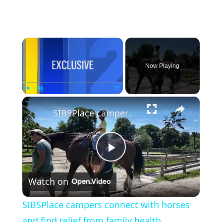
×
Now Playing
×
Play
Unmute
Fullscreen
SIBSPlace campers connect with horses and find relief from family health struggles
Play
Watch on
Video
SIBSPlace campers connect with horses
and find relief from family health