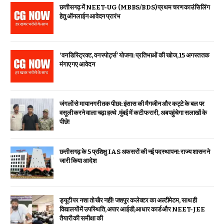
छत्तीसगढ़ में NEET-UG (MBBS/BDS) प्रथम चरण काउंसिलिंग
हेतु ऑनलाईन आवेदन प्रारंभ
‘वन डिस्ट्रिक्ट, वन स्पोर्ट्स’ योजना: प्रतिभाओं की खोज, 15 अगस्त तक
मंगाए गए आवेदन
जंगलों से मायानगरी तक पीछा: इंसास की मैगजीन और कट्टे के बल पर
वसूली करने वाला चढ़ा हत्थे .मुंबई में कटी फरारी, अब पहुंचेगा सलाखों के
पीछे!
छत्तीसगढ़ के 5 प्रशिक्षु IAS अफसरों की नई पदस्थापना: राज्य शासन ने
जारी किया आदेश
ड्यूटी पर नशा तो खैर नहीं! जशपुर कलेक्टर का अल्टीमेटम, साथ ही
विद्यालयों में उपस्थिति, अपार आईडी,आधार कार्ड और NEET-JEE
तैयारी की समीक्षा की