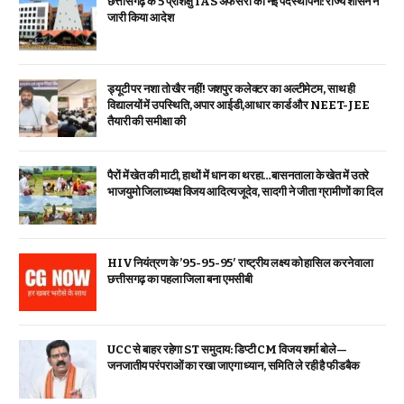
छत्तीसगढ़ के 5 प्रशिक्षु IAS अफसरों की नई पदस्थापना: राज्य शासन ने
जारी किया आदेश
ड्यूटी पर नशा तो खैर नहीं! जशपुर कलेक्टर का अल्टीमेटम, साथ ही
विद्यालयों में उपस्थिति, अपार आईडी,आधार कार्ड और NEET-JEE
तैयारी की समीक्षा की
पैरों में खेत की माटी, हाथों में धान का थरहा…बासनताला के खेत में उतरे
भाजयुमो जिलाध्यक्ष विजय आदित्य जूदेव, सादगी ने जीता ग्रामीणों का दिल
HIV नियंत्रण के ’95-95-95′ राष्ट्रीय लक्ष्य को हासिल करने वाला
छत्तीसगढ़ का पहला जिला बना एमसीबी
UCC से बाहर रहेगा ST समुदाय: डिप्टी CM विजय शर्मा बोले—
जनजातीय परंपराओं का रखा जाएगा ध्यान, समिति ले रही है फीडबैक