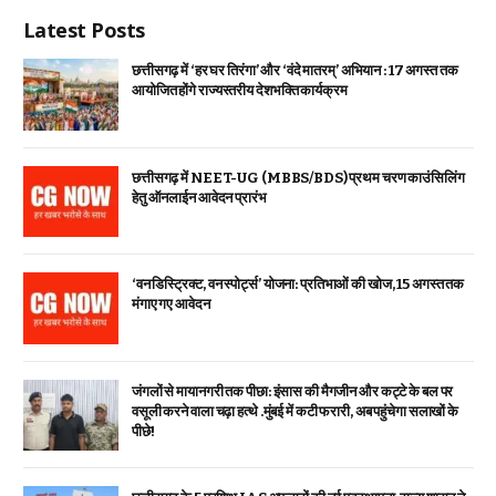
Latest Posts
छत्तीसगढ़ में ‘हर घर तिरंगा’ और ‘वंदे मातरम्’ अभियान : 17 अगस्त तक
आयोजित होंगे राज्यस्तरीय देशभक्ति कार्यक्रम
छत्तीसगढ़ में NEET-UG (MBBS/BDS) प्रथम चरण काउंसिलिंग
हेतु ऑनलाईन आवेदन प्रारंभ
‘वन डिस्ट्रिक्ट, वन स्पोर्ट्स’ योजना: प्रतिभाओं की खोज, 15 अगस्त तक
मंगाए गए आवेदन
जंगलों से मायानगरी तक पीछा: इंसास की मैगजीन और कट्टे के बल पर
वसूली करने वाला चढ़ा हत्थे .मुंबई में कटी फरारी, अब पहुंचेगा सलाखों के
पीछे!