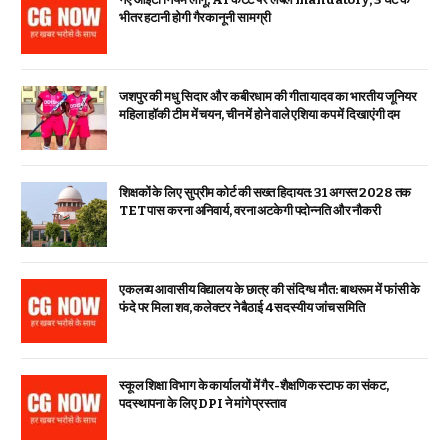
भीतर हटानी होगी गैरकानूनी सामग्री
जशपुर की मधु सिदार और कबीरधाम की गीता यादव का भारतीय जूनियर
महिला हॉकी टीम में चयन, चीन में होने वाले एशिया कप में दिखाएंगी दम
शिक्षकों के लिए सुप्रीम कोर्ट की सख्त हिदायत: 31 अगस्त 2028 तक
TET पास करना अनिवार्य, वरना अटकेगी पदोन्नति और नौकरी
एकलव्य आवासीय विद्यालय के छात्र की संदिग्ध मौत: बाथरूम में फांसी के
फंदे पर मिला शव, कलेक्टर ने बैठाई 4 सदस्यीय जांच समिति
स्कूल शिक्षा विभाग के कार्यालयों में गैर-शैक्षणिक स्टाफ का संकट,
पदस्थापना के लिए DPI ने मांगे प्रस्ताव