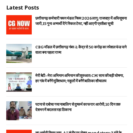
Latest Posts
छत्तीसगढ़ कर्मचारी चयन मंडल नियम 2026 लागू: राजपत्र में अधिसूचना
जारी, 15 गुना अभ्यर्थी देंगे स्किल टेस्ट, नहीं आएगी प्रतीक्षा सूची
CBG मॉडल में छत्तीसगढ़ नंबर-1: केंद्र से ₹50 करोड़ का स्पेशल फंड पाने
वाला बना पहला राज्य
मेरी बेटी–मेरा अभिमान अभियान की शुरुआत: CM साय की बड़ी घोषणा,
हर गांव में बनेंगे मुक्तिधाम; स्कूलों में बनेंगे बालिका शौचालय
पटना से दबोचा गया नाबालिग से दुष्कर्म का फरार आरोपी, 10 दिन तक
देशभर में बदलता रहा ठिकाना
नए आईटी नियम लागू, AI कंटेंट पर लेबल mandatory; 3 घंटे के