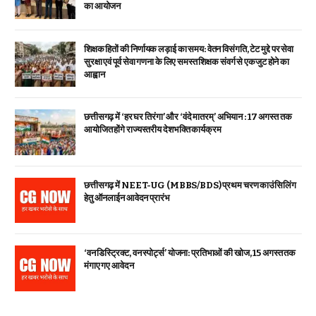
का आयोजन
शिक्षक हितों की निर्णायक लड़ाई का समय: वेतन विसंगति, टेट मुद्दे पर सेवा
सुरक्षा एवं पूर्व सेवा गणना के लिए समस्त शिक्षक संवर्ग से एकजुट होने का
आह्वान
छत्तीसगढ़ में ‘हर घर तिरंगा’ और ‘वंदे मातरम्’ अभियान : 17 अगस्त तक
आयोजित होंगे राज्यस्तरीय देशभक्ति कार्यक्रम
छत्तीसगढ़ में NEET-UG (MBBS/BDS) प्रथम चरण काउंसिलिंग
हेतु ऑनलाईन आवेदन प्रारंभ
‘वन डिस्ट्रिक्ट, वन स्पोर्ट्स’ योजना: प्रतिभाओं की खोज, 15 अगस्त तक
मंगाए गए आवेदन