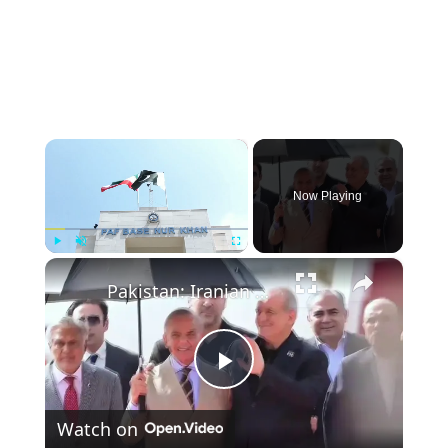
×
Now Playing
×
Play
Unmute
Fullscreen
Pakistan: Iranian president arrives in Pakistan amid ongoing peace efforts.
Play
Watch on