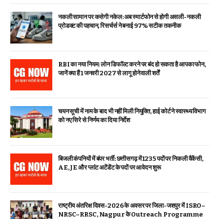
नकली सामान पर कसेगी नकेल: अब स्मार्टफोन से होगी असली-नकली
प्रोडक्ट की पहचान, रिसर्चर्स ने बनाई 97% सटीक तकनीक
RBI का नया नियम: लोन डिफॉल्ट करने पर बंद हो सकता है आपका फोन,
जानें क्या हैं 1 जनवरी 2027 से लागू होने वाली शर्तें
चयन सूची में नाम के बाद भी नहीं मिली नियुक्ति, हाई कोर्ट ने स्वास्थ्य विभाग
को नए सिरे से निर्णय का दिया निर्देश
बिजली कंपनियों में बंपर भर्ती: छत्तीसगढ़ में 1235 पदों पर निकली वैकेंसी,
AE, JE और प्लांट अटेंडेंट के पदों पर आवेदन शुरू
राष्ट्रीय अंतरिक्ष दिवस-2026 के अवसर पर जिला-जशपुर में ISRO–
NRSC–RRSC, Nagpur के Outreach Programme