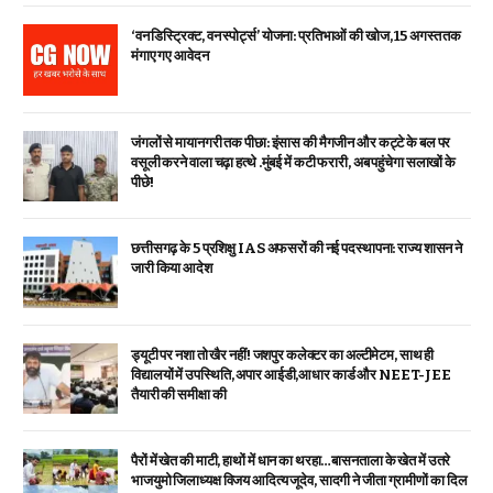
‘वन डिस्ट्रिक्ट, वन स्पोर्ट्स’ योजना: प्रतिभाओं की खोज, 15 अगस्त तक
मंगाए गए आवेदन
जंगलों से मायानगरी तक पीछा: इंसास की मैगजीन और कट्टे के बल पर
वसूली करने वाला चढ़ा हत्थे .मुंबई में कटी फरारी, अब पहुंचेगा सलाखों के
पीछे!
छत्तीसगढ़ के 5 प्रशिक्षु IAS अफसरों की नई पदस्थापना: राज्य शासन ने
जारी किया आदेश
ड्यूटी पर नशा तो खैर नहीं! जशपुर कलेक्टर का अल्टीमेटम, साथ ही
विद्यालयों में उपस्थिति, अपार आईडी,आधार कार्ड और NEET-JEE
तैयारी की समीक्षा की
पैरों में खेत की माटी, हाथों में धान का थरहा…बासनताला के खेत में उतरे
भाजयुमो जिलाध्यक्ष विजय आदित्य जूदेव, सादगी ने जीता ग्रामीणों का दिल