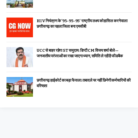
HIV नियंत्रण के ’95-95-95′ राष्ट्रीय लक्ष्य को हासिल करने वाला
छत्तीसगढ़ का पहला जिला बना एमसीबी
UCC से बाहर रहेगा ST समुदाय: डिप्टी CM विजय शर्मा बोले—
जनजातीय परंपराओं का रखा जाएगा ध्यान, समिति ले रही है फीडबैक
छत्तीसगढ़ हाईकोर्ट का बड़ा फैसला: तबादले पर नहीं छिनेगी कर्मचारियों की
वरिष्ठता