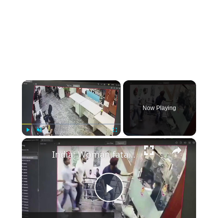
×
Now Playing
×
Play
Unmute
Fullscreen
India: Woman fatally stabbed over 20 times inside office building as suspect attempts suicide.
Play