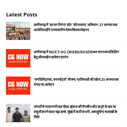
Latest Posts
छत्तीसगढ़ में ‘हर घर तिरंगा’ और ‘वंदे मातरम्’ अभियान : 17 अगस्त तक
आयोजित होंगे राज्यस्तरीय देशभक्ति कार्यक्रम
छत्तीसगढ़ में NEET-UG (MBBS/BDS) प्रथम चरण काउंसिलिंग
हेतु ऑनलाईन आवेदन प्रारंभ
‘वन डिस्ट्रिक्ट, वन स्पोर्ट्स’ योजना: प्रतिभाओं की खोज, 15 अगस्त तक
मंगाए गए आवेदन
जंगलों से मायानगरी तक पीछा: इंसास की मैगजीन और कट्टे के बल पर
वसूली करने वाला चढ़ा हत्थे .मुंबई में कटी फरारी, अब पहुंचेगा सलाखों के
पीछे!