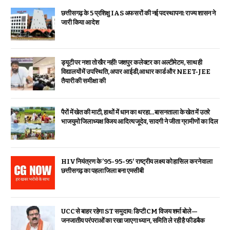
छत्तीसगढ़ के 5 प्रशिक्षु IAS अफसरों की नई पदस्थापना: राज्य शासन ने
जारी किया आदेश
ड्यूटी पर नशा तो खैर नहीं! जशपुर कलेक्टर का अल्टीमेटम, साथ ही
विद्यालयों में उपस्थिति, अपार आईडी,आधार कार्ड और NEET-JEE
तैयारी की समीक्षा की
पैरों में खेत की माटी, हाथों में धान का थरहा…बासनताला के खेत में उतरे
भाजयुमो जिलाध्यक्ष विजय आदित्य जूदेव, सादगी ने जीता ग्रामीणों का दिल
HIV नियंत्रण के ’95-95-95′ राष्ट्रीय लक्ष्य को हासिल करने वाला
छत्तीसगढ़ का पहला जिला बना एमसीबी
UCC से बाहर रहेगा ST समुदाय: डिप्टी CM विजय शर्मा बोले—
जनजातीय परंपराओं का रखा जाएगा ध्यान, समिति ले रही है फीडबैक