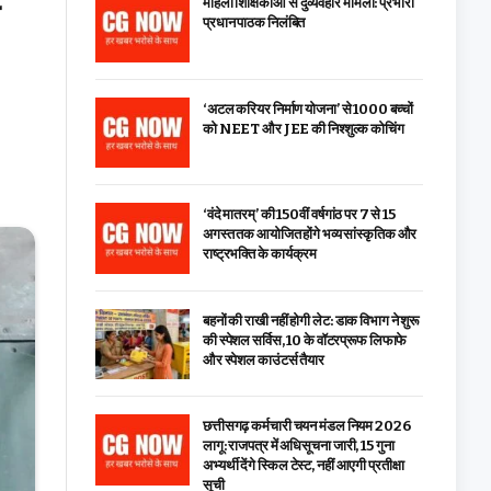
महिला शिक्षिकाओं से दुर्व्यवहार मामला: प्रभारी
प्रधान पाठक निलंबित
‘अटल करियर निर्माण योजना’ से 1000 बच्चों
को NEET और JEE की निश्शुल्क कोचिंग
‘वंदे मातरम्’ की 150वीं वर्षगांठ पर 7 से 15
अगस्त तक आयोजित होंगे भव्य सांस्कृतिक और
राष्ट्रभक्ति के कार्यक्रम
बहनों की राखी नहीं होगी लेट: डाक विभाग ने शुरू
की स्पेशल सर्विस, ₹10 के वॉटरप्रूफ लिफाफे
और स्पेशल काउंटर्स तैयार
छत्तीसगढ़ कर्मचारी चयन मंडल नियम 2026
लागू: राजपत्र में अधिसूचना जारी, 15 गुना
अभ्यर्थी देंगे स्किल टेस्ट, नहीं आएगी प्रतीक्षा
सूची