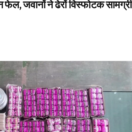
न फेल, जवानों ने ढेरों विस्फोटक सामग्री