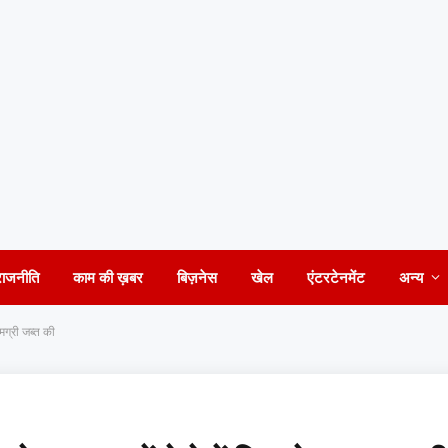
राजनीति
काम की ख़बर
बिज़नेस
खेल
एंटरटेनमेंट
अन्य
मग्री जब्त की