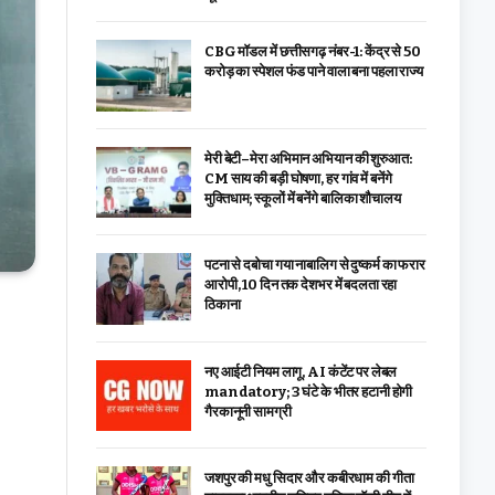
CBG मॉडल में छत्तीसगढ़ नंबर-1: केंद्र से ₹50
करोड़ का स्पेशल फंड पाने वाला बना पहला राज्य
मेरी बेटी–मेरा अभिमान अभियान की शुरुआत:
CM साय की बड़ी घोषणा, हर गांव में बनेंगे
मुक्तिधाम; स्कूलों में बनेंगे बालिका शौचालय
पटना से दबोचा गया नाबालिग से दुष्कर्म का फरार
आरोपी, 10 दिन तक देशभर में बदलता रहा
ठिकाना
नए आईटी नियम लागू, AI कंटेंट पर लेबल
mandatory; 3 घंटे के भीतर हटानी होगी
गैरकानूनी सामग्री
जशपुर की मधु सिदार और कबीरधाम की गीता