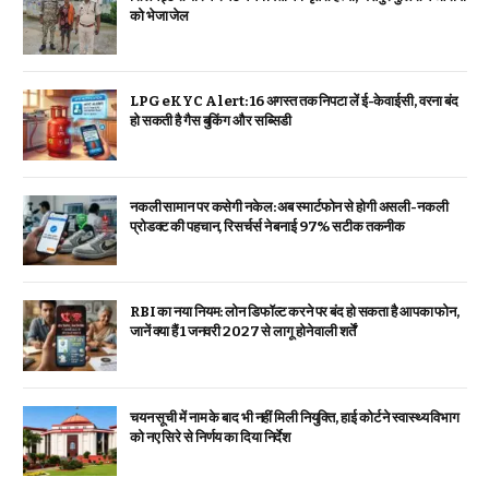
को भेजा जेल
LPG eKYC Alert: 16 अगस्त तक निपटा लें ई-केवाईसी, वरना बंद
हो सकती है गैस बुकिंग और सब्सिडी
नकली सामान पर कसेगी नकेल: अब स्मार्टफोन से होगी असली-नकली
प्रोडक्ट की पहचान, रिसर्चर्स ने बनाई 97% सटीक तकनीक
RBI का नया नियम: लोन डिफॉल्ट करने पर बंद हो सकता है आपका फोन,
जानें क्या हैं 1 जनवरी 2027 से लागू होने वाली शर्तें
चयन सूची में नाम के बाद भी नहीं मिली नियुक्ति, हाई कोर्ट ने स्वास्थ्य विभाग
को नए सिरे से निर्णय का दिया निर्देश