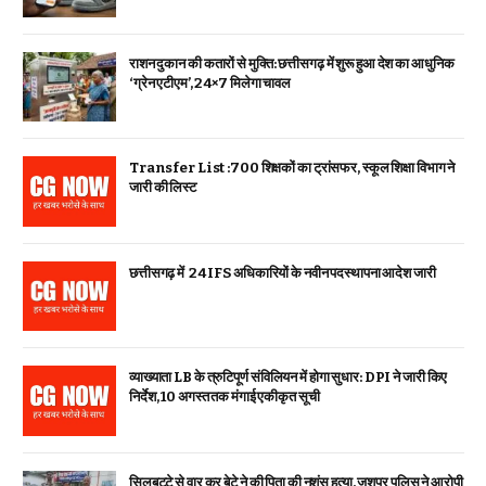
राशन दुकान की कतारों से मुक्ति: छत्तीसगढ़ में शुरू हुआ देश का आधुनिक
‘ग्रेन एटीएम’, 24×7 मिलेगा चावल
Transfer List :700 शिक्षकों का ट्रांसफर, स्कूल शिक्षा विभाग ने
जारी की लिस्ट
छत्तीसगढ़ में 24 IFS अधिकारियों के नवीन पदस्थापना आदेश जारी
व्याख्याता LB के त्रुटिपूर्ण संविलियन में होगा सुधार: DPI ने जारी किए
निर्देश, 10 अगस्त तक मंगाई एकीकृत सूची
सिलबट्टे से वार कर बेटे ने की पिता की नृशंस हत्या, जशपुर पुलिस ने आरोपी