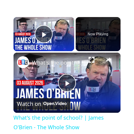
×
Now Playing
Play Video
×
What's the point of school? | James O'Brien - The Whole Show
Play
Watch on
Video
What's the point of school? | James
O'Brien - The Whole Show