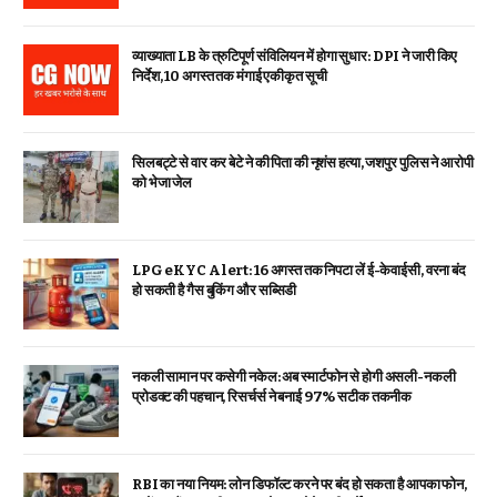
व्याख्याता LB के त्रुटिपूर्ण संविलियन में होगा सुधार: DPI ने जारी किए
निर्देश, 10 अगस्त तक मंगाई एकीकृत सूची
सिलबट्टे से वार कर बेटे ने की पिता की नृशंस हत्या, जशपुर पुलिस ने आरोपी
को भेजा जेल
LPG eKYC Alert: 16 अगस्त तक निपटा लें ई-केवाईसी, वरना बंद
हो सकती है गैस बुकिंग और सब्सिडी
नकली सामान पर कसेगी नकेल: अब स्मार्टफोन से होगी असली-नकली
प्रोडक्ट की पहचान, रिसर्चर्स ने बनाई 97% सटीक तकनीक
RBI का नया नियम: लोन डिफॉल्ट करने पर बंद हो सकता है आपका फोन,