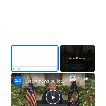
×
Now Playing
×
Play
Unmute
Fullscreen
Latest news bulletin | December 20th, 2025 – Morning
Play