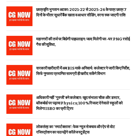
छात्रवृत्ति भुगतान अटका: 2021-22 से 2025-26 के पात्र छात्र 7
दिनों के भीतर सुधारें बैंक खाता व आधार सीडिंग, वरना रुक जाएगी राशि
महानगरों की तर्ज पर बिछेगी पाइपलाइन: जल्द मिलेगी घर-घर PNG रसोई
गैस की सुविधा,
सरकारी खरीदारी में अब BIS मार्क अनिवार्य: कलेक्टर ने जारी किए निर्देश,
सिर्फ गुणवत्ता प्रमाणित सामग्री ही खरीद सकेंगे विभाग
अधिकारी नहीं ‘गुरुजी’ बने कलेक्टर: खुद संभाला चौक और डस्टर,
ब्लैकबोर्ड पर पढ़ाया Physics; 100% रिजल्ट देने वाले स्कूलों को
मिलेगा ISRO का फ्री ट्रिप
लोकतंत्र का ‘स्मार्ट क्लास’: फेक न्यूज से बचाव और ऐप से वोट
रजिस्ट्रेशन का पाठ पढ़ेंगे कॉलेज स्टूडेंट्स