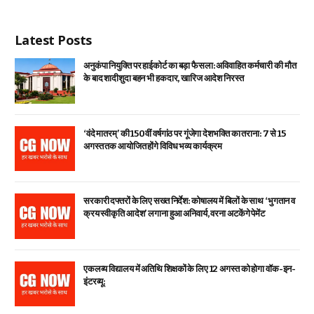
Latest Posts
अनुकंपा नियुक्ति पर हाईकोर्ट का बड़ा फैसला: अविवाहित कर्मचारी की मौत
के बाद शादीशुदा बहन भी हकदार, खारिज आदेश निरस्त
‘वंदे मातरम्’ की 150वीं वर्षगांठ पर गूंजेगा देशभक्ति का तराना: 7 से 15
अगस्त तक आयोजित होंगे विविध भव्य कार्यक्रम
सरकारी दफ्तरों के लिए सख्त निर्देश: कोषालय में बिलों के साथ ‘भुगतान व
क्रय स्वीकृति आदेश’ लगाना हुआ अनिवार्य, वरना अटकेंगे पेमेंट
एकलव्य विद्यालय में अतिथि शिक्षकों के लिए 12 अगस्त को होगा वॉक-इन-
इंटरव्यू: