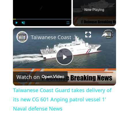
Now Playing
×
Play
Unmute
Fullscreen
Taiwanese Coast Guard takes delivery of its new CG 601 Anping patrol vessel 1' Naval defense News
Play
Watch on
Video
Taiwanese Coast Guard takes delivery of
its new CG 601 Anping patrol vessel 1'
Naval defense News