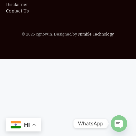
Disclaimer
Contact Us
© 2025 cgnow.in. Designed by
Nimble Technology
.
WhatsApp
HI