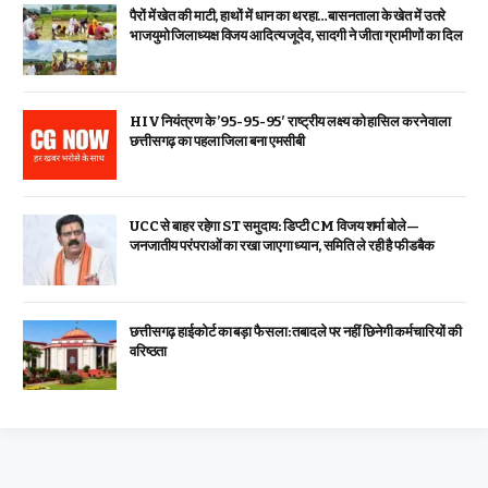
पैरों में खेत की माटी, हाथों में धान का थरहा…बासनताला के खेत में उतरे
भाजयुमो जिलाध्यक्ष विजय आदित्य जूदेव, सादगी ने जीता ग्रामीणों का दिल
HIV नियंत्रण के ’95-95-95′ राष्ट्रीय लक्ष्य को हासिल करने वाला
छत्तीसगढ़ का पहला जिला बना एमसीबी
UCC से बाहर रहेगा ST समुदाय: डिप्टी CM विजय शर्मा बोले—
जनजातीय परंपराओं का रखा जाएगा ध्यान, समिति ले रही है फीडबैक
छत्तीसगढ़ हाईकोर्ट का बड़ा फैसला: तबादले पर नहीं छिनेगी कर्मचारियों की
वरिष्ठता