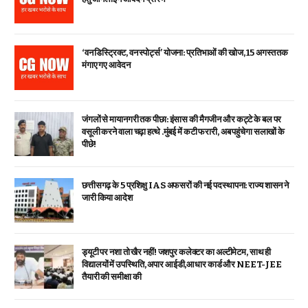
‘वन डिस्ट्रिक्ट, वन स्पोर्ट्स’ योजना: प्रतिभाओं की खोज, 15 अगस्त तक
मंगाए गए आवेदन
जंगलों से मायानगरी तक पीछा: इंसास की मैगजीन और कट्टे के बल पर
वसूली करने वाला चढ़ा हत्थे .मुंबई में कटी फरारी, अब पहुंचेगा सलाखों के
पीछे!
छत्तीसगढ़ के 5 प्रशिक्षु IAS अफसरों की नई पदस्थापना: राज्य शासन ने
जारी किया आदेश
ड्यूटी पर नशा तो खैर नहीं! जशपुर कलेक्टर का अल्टीमेटम, साथ ही
विद्यालयों में उपस्थिति, अपार आईडी,आधार कार्ड और NEET-JEE
तैयारी की समीक्षा की