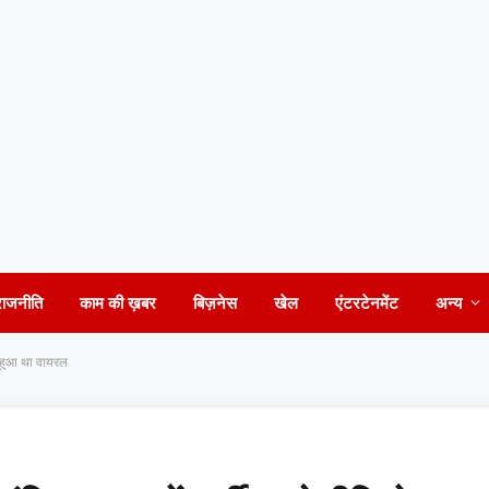
राजनीति
काम की ख़बर
बिज़नेस
खेल
एंटरटेनमेंट
अन्य
ो हुआ था वायरल