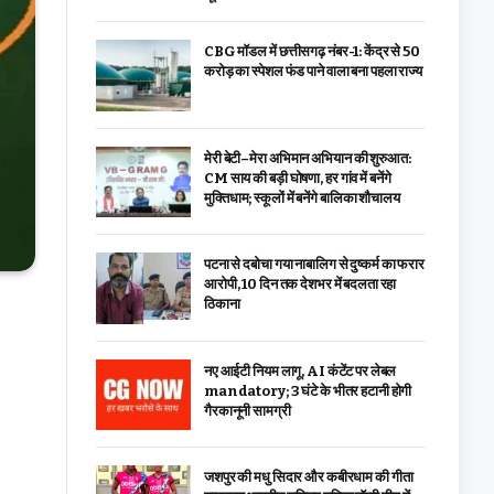
CBG मॉडल में छत्तीसगढ़ नंबर-1: केंद्र से ₹50
करोड़ का स्पेशल फंड पाने वाला बना पहला राज्य
मेरी बेटी–मेरा अभिमान अभियान की शुरुआत:
CM साय की बड़ी घोषणा, हर गांव में बनेंगे
मुक्तिधाम; स्कूलों में बनेंगे बालिका शौचालय
पटना से दबोचा गया नाबालिग से दुष्कर्म का फरार
आरोपी, 10 दिन तक देशभर में बदलता रहा
ठिकाना
नए आईटी नियम लागू, AI कंटेंट पर लेबल
mandatory; 3 घंटे के भीतर हटानी होगी
गैरकानूनी सामग्री
जशपुर की मधु सिदार और कबीरधाम की गीता