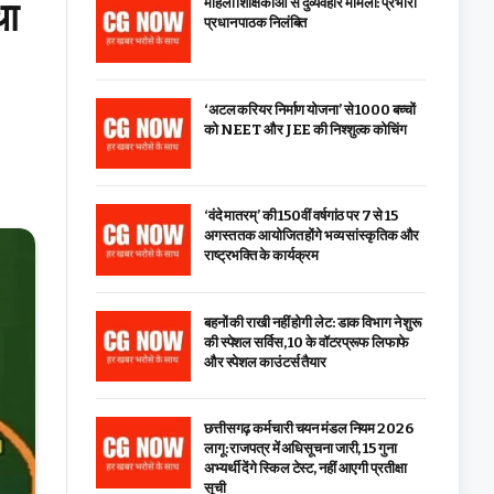
था
महिला शिक्षिकाओं से दुर्व्यवहार मामला: प्रभारी
प्रधान पाठक निलंबित
‘अटल करियर निर्माण योजना’ से 1000 बच्चों
को NEET और JEE की निश्शुल्क कोचिंग
‘वंदे मातरम्’ की 150वीं वर्षगांठ पर 7 से 15
अगस्त तक आयोजित होंगे भव्य सांस्कृतिक और
राष्ट्रभक्ति के कार्यक्रम
बहनों की राखी नहीं होगी लेट: डाक विभाग ने शुरू
की स्पेशल सर्विस, ₹10 के वॉटरप्रूफ लिफाफे
और स्पेशल काउंटर्स तैयार
छत्तीसगढ़ कर्मचारी चयन मंडल नियम 2026
लागू: राजपत्र में अधिसूचना जारी, 15 गुना
अभ्यर्थी देंगे स्किल टेस्ट, नहीं आएगी प्रतीक्षा
सूची