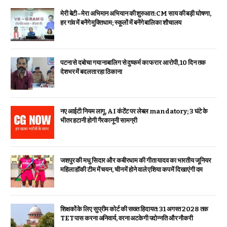
मेरी बेटी–मेरा अभिमान अभियान की शुरुआत: CM साय की बड़ी घोषणा,
हर गांव में बनेंगे मुक्तिधाम; स्कूलों में बनेंगे बालिका शौचालय
पटना से दबोचा गया नाबालिग से दुष्कर्म का फरार आरोपी, 10 दिन तक
देशभर में बदलता रहा ठिकाना
नए आईटी नियम लागू, AI कंटेंट पर लेबल mandatory; 3 घंटे के
भीतर हटानी होगी गैरकानूनी सामग्री
जशपुर की मधु सिदार और कबीरधाम की गीता यादव का भारतीय जूनियर
महिला हॉकी टीम में चयन, चीन में होने वाले एशिया कप में दिखाएंगी दम
शिक्षकों के लिए सुप्रीम कोर्ट की सख्त हिदायत: 31 अगस्त 2028 तक
TET पास करना अनिवार्य, वरना अटकेगी पदोन्नति और नौकरी