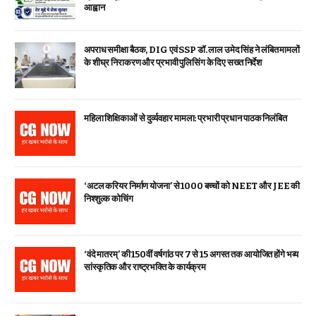
आह्वान
अपराध समीक्षा बैठक, DIG एवं SSP डॉ. लाल उमेद सिंह ने लंबित मामलों
के शीघ्र निराकरण और प्रभावी पुलिसिंग के दिए सख्त निर्देश
महिला शिक्षिकाओं से दुर्व्यवहार मामला: प्रभारी प्रधान पाठक निलंबित
‘अटल करियर निर्माण योजना’ से 1000 बच्चों को NEET और JEE की
निश्शुल्क कोचिंग
‘वंदे मातरम्’ की 150वीं वर्षगांठ पर 7 से 15 अगस्त तक आयोजित होंगे भव्य
सांस्कृतिक और राष्ट्रभक्ति के कार्यक्रम