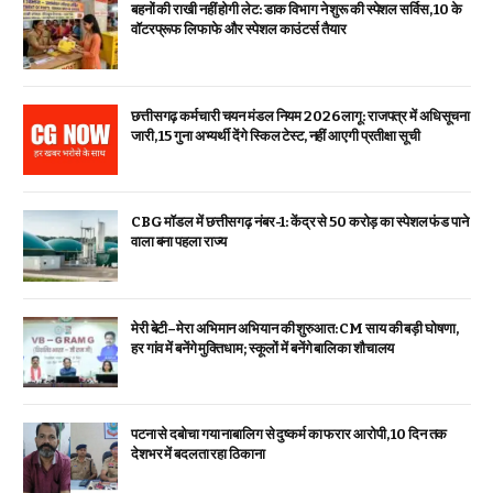
बहनों की राखी नहीं होगी लेट: डाक विभाग ने शुरू की स्पेशल सर्विस, ₹10 के
वॉटरप्रूफ लिफाफे और स्पेशल काउंटर्स तैयार
छत्तीसगढ़ कर्मचारी चयन मंडल नियम 2026 लागू: राजपत्र में अधिसूचना
जारी, 15 गुना अभ्यर्थी देंगे स्किल टेस्ट, नहीं आएगी प्रतीक्षा सूची
CBG मॉडल में छत्तीसगढ़ नंबर-1: केंद्र से ₹50 करोड़ का स्पेशल फंड पाने
वाला बना पहला राज्य
मेरी बेटी–मेरा अभिमान अभियान की शुरुआत: CM साय की बड़ी घोषणा,
हर गांव में बनेंगे मुक्तिधाम; स्कूलों में बनेंगे बालिका शौचालय
पटना से दबोचा गया नाबालिग से दुष्कर्म का फरार आरोपी, 10 दिन तक
देशभर में बदलता रहा ठिकाना