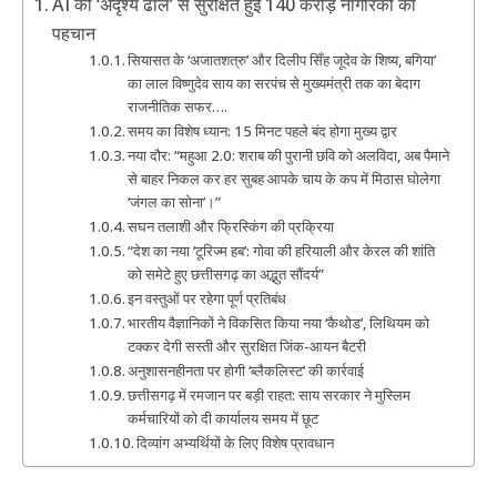
AI की ‘अदृश्य ढाल’ से सुरक्षित हुई 140 करोड़ नागरिकों की
पहचान
सियासत के ‘अजातशत्रु’ और दिलीप सिँह जूदेव के शिष्य, बगिया’
का लाल विष्णुदेव साय का सरपंच से मुख्यमंत्री तक का बेदाग
राजनीतिक सफर….
समय का विशेष ध्यान: 15 मिनट पहले बंद होगा मुख्य द्वार
नया दौर: “महुआ 2.0: शराब की पुरानी छवि को अलविदा, अब पैमाने
से बाहर निकल कर हर सुबह आपके चाय के कप में मिठास घोलेगा
‘जंगल का सोना’।”
सघन तलाशी और फ्रिस्किंग की प्रक्रिया
“देश का नया ‘टूरिज्म हब’: गोवा की हरियाली और केरल की शांति
को समेटे हुए छत्तीसगढ़ का अद्भुत सौंदर्य”
इन वस्तुओं पर रहेगा पूर्ण प्रतिबंध
भारतीय वैज्ञानिकों ने विकसित किया नया ‘कैथोड’, लिथियम को
टक्कर देगी सस्ती और सुरक्षित जिंक-आयन बैटरी
अनुशासनहीनता पर होगी ‘ब्लैकलिस्ट’ की कार्रवाई
छत्तीसगढ़ में रमजान पर बड़ी राहत: साय सरकार ने मुस्लिम
कर्मचारियों को दी कार्यालय समय में छूट
दिव्यांग अभ्यर्थियों के लिए विशेष प्रावधान