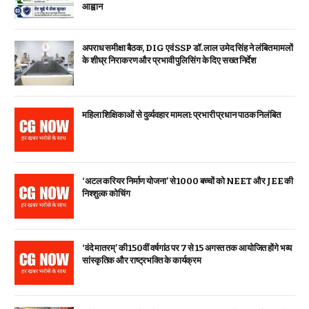
आह्वान
अपराध समीक्षा बैठक, DIG एवं SSP डॉ. लाल उमेद सिंह ने लंबित मामलों
के शीघ्र निराकरण और प्रभावी पुलिसिंग के दिए सख्त निर्देश
महिला शिक्षिकाओं से दुर्व्यवहार मामला: प्रभारी प्रधान पाठक निलंबित
‘अटल करियर निर्माण योजना’ से 1000 बच्चों को NEET और JEE की
निश्शुल्क कोचिंग
‘वंदे मातरम्’ की 150वीं वर्षगांठ पर 7 से 15 अगस्त तक आयोजित होंगे भव्य
सांस्कृतिक और राष्ट्रभक्ति के कार्यक्रम