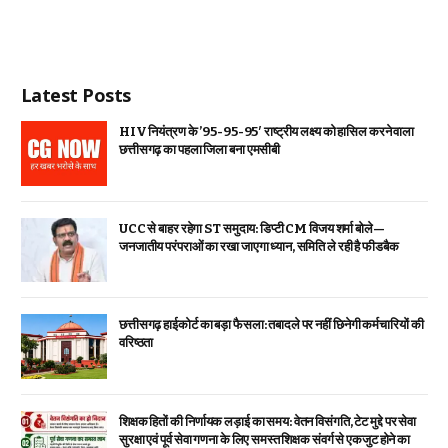
Latest Posts
HIV नियंत्रण के ’95-95-95′ राष्ट्रीय लक्ष्य को हासिल करने वाला
छत्तीसगढ़ का पहला जिला बना एमसीबी
UCC से बाहर रहेगा ST समुदाय: डिप्टी CM विजय शर्मा बोले—
जनजातीय परंपराओं का रखा जाएगा ध्यान, समिति ले रही है फीडबैक
छत्तीसगढ़ हाईकोर्ट का बड़ा फैसला: तबादले पर नहीं छिनेगी कर्मचारियों की
वरिष्ठता
शिक्षक हितों की निर्णायक लड़ाई का समय: वेतन विसंगति, टेट मुद्दे पर सेवा
सुरक्षा एवं पूर्व सेवा गणना के लिए समस्त शिक्षक संवर्ग से एकजुट होने का