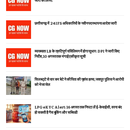
जारी की लिस्ट
छत्तीसगढ़ में 24 IFS अधिकारियों के नवीन पदस्थापना आदेश जारी
व्याख्याता LB के त्रुटिपूर्ण संविलियन में होगा सुधार: DPI ने जारी किए
निर्देश, 10 अगस्त तक मंगाई एकीकृत सूची
सिलबट्टे से वार कर बेटे ने की पिता की नृशंस हत्या, जशपुर पुलिस ने आरोपी
को भेजा जेल
LPG eKYC Alert: 16 अगस्त तक निपटा लें ई-केवाईसी, वरना बंद
हो सकती है गैस बुकिंग और सब्सिडी