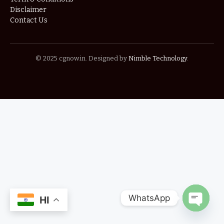
Disclaimer
Contact Us
© 2025 cgnow.in. Designed by
Nimble Technology
.
WhatsApp
HI
OPEN