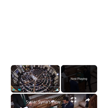
×
Now Playing
×
Play
Unmute
Fullscreen
Syria: Syria's new parliament elects Abdul Hamid al-Awak speaker.