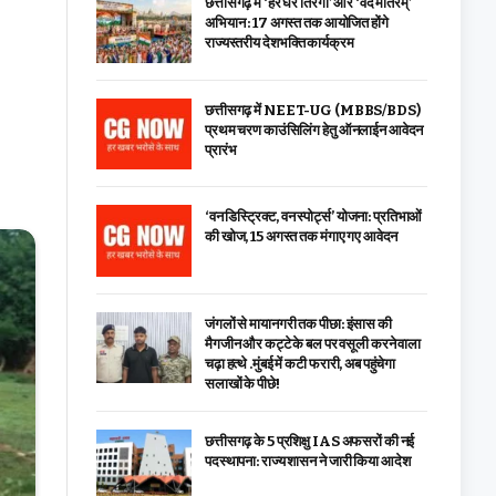
छत्तीसगढ़ में ‘हर घर तिरंगा’ और ‘वंदे मातरम्’
अभियान : 17 अगस्त तक आयोजित होंगे
राज्यस्तरीय देशभक्ति कार्यक्रम
छत्तीसगढ़ में NEET-UG (MBBS/BDS)
प्रथम चरण काउंसिलिंग हेतु ऑनलाईन आवेदन
प्रारंभ
‘वन डिस्ट्रिक्ट, वन स्पोर्ट्स’ योजना: प्रतिभाओं
की खोज, 15 अगस्त तक मंगाए गए आवेदन
जंगलों से मायानगरी तक पीछा: इंसास की
मैगजीन और कट्टे के बल पर वसूली करने वाला
चढ़ा हत्थे .मुंबई में कटी फरारी, अब पहुंचेगा
सलाखों के पीछे!
छत्तीसगढ़ के 5 प्रशिक्षु IAS अफसरों की नई
पदस्थापना: राज्य शासन ने जारी किया आदेश