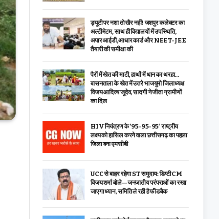
ड्यूटी पर नशा तो खैर नहीं! जशपुर कलेक्टर का
अल्टीमेटम, साथ ही विद्यालयों में उपस्थिति,
अपार आईडी,आधार कार्ड और NEET-JEE
तैयारी की समीक्षा की
पैरों में खेत की माटी, हाथों में धान का थरहा…
बासनताला के खेत में उतरे भाजयुमो जिलाध्यक्ष
विजय आदित्य जूदेव, सादगी ने जीता ग्रामीणों
का दिल
HIV नियंत्रण के ’95-95-95′ राष्ट्रीय
लक्ष्य को हासिल करने वाला छत्तीसगढ़ का पहला
जिला बना एमसीबी
UCC से बाहर रहेगा ST समुदाय: डिप्टी CM
विजय शर्मा बोले—जनजातीय परंपराओं का रखा
जाएगा ध्यान, समिति ले रही है फीडबैक