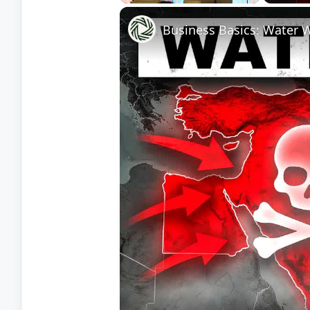
Play
Unmute
Fullscreen
Business Basics: Water W