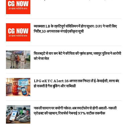
व्याख्याता LB के त्रुटिपूर्ण संविलियन में होगा सुधार: DPI ने जारी किए
निर्देश, 10 अगस्त तक मंगाई एकीकृत सूची
सिलबट्टे से वार कर बेटे ने की पिता की नृशंस हत्या, जशपुर पुलिस ने आरोपी
को भेजा जेल
LPG eKYC Alert: 16 अगस्त तक निपटा लें ई-केवाईसी, वरना बंद
हो सकती है गैस बुकिंग और सब्सिडी
नकली सामान पर कसेगी नकेल: अब स्मार्टफोन से होगी असली-नकली
प्रोडक्ट की पहचान, रिसर्चर्स ने बनाई 97% सटीक तकनीक