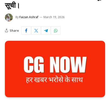
सूची।
By
Faizan Ashraf
March 19, 2026
Share