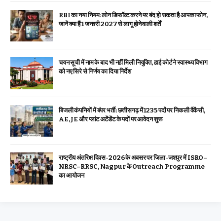
RBI का नया नियम: लोन डिफॉल्ट करने पर बंद हो सकता है आपका फोन,
जानें क्या हैं 1 जनवरी 2027 से लागू होने वाली शर्तें
चयन सूची में नाम के बाद भी नहीं मिली नियुक्ति, हाई कोर्ट ने स्वास्थ्य विभाग
को नए सिरे से निर्णय का दिया निर्देश
बिजली कंपनियों में बंपर भर्ती: छत्तीसगढ़ में 1235 पदों पर निकली वैकेंसी,
AE, JE और प्लांट अटेंडेंट के पदों पर आवेदन शुरू
राष्ट्रीय अंतरिक्ष दिवस-2026 के अवसर पर जिला-जशपुर में ISRO–
NRSC–RRSC, Nagpur के Outreach Programme
का आयोजन