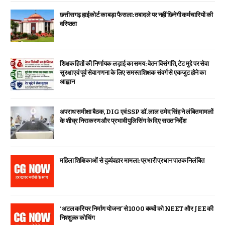
छत्तीसगढ़ हाईकोर्ट का बड़ा फैसला: तबादले पर नहीं छिनेगी कर्मचारियों की
वरिष्ठता
शिक्षक हितों की निर्णायक लड़ाई का समय: वेतन विसंगति, टेट मुद्दे पर सेवा
सुरक्षा एवं पूर्व सेवा गणना के लिए समस्त शिक्षक संवर्ग से एकजुट होने का
आह्वान
अपराध समीक्षा बैठक, DIG एवं SSP डॉ. लाल उमेद सिंह ने लंबित मामलों
के शीघ्र निराकरण और प्रभावी पुलिसिंग के दिए सख्त निर्देश
महिला शिक्षिकाओं से दुर्व्यवहार मामला: प्रभारी प्रधान पाठक निलंबित
‘अटल करियर निर्माण योजना’ से 1000 बच्चों को NEET और JEE की
निश्शुल्क कोचिंग