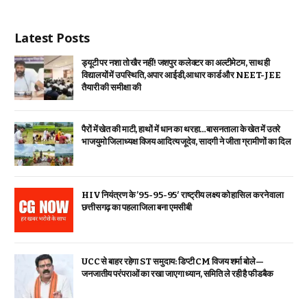
Latest Posts
ड्यूटी पर नशा तो खैर नहीं! जशपुर कलेक्टर का अल्टीमेटम, साथ ही
विद्यालयों में उपस्थिति, अपार आईडी,आधार कार्ड और NEET-JEE
तैयारी की समीक्षा की
पैरों में खेत की माटी, हाथों में धान का थरहा…बासनताला के खेत में उतरे
भाजयुमो जिलाध्यक्ष विजय आदित्य जूदेव, सादगी ने जीता ग्रामीणों का दिल
HIV नियंत्रण के ’95-95-95′ राष्ट्रीय लक्ष्य को हासिल करने वाला
छत्तीसगढ़ का पहला जिला बना एमसीबी
UCC से बाहर रहेगा ST समुदाय: डिप्टी CM विजय शर्मा बोले—
जनजातीय परंपराओं का रखा जाएगा ध्यान, समिति ले रही है फीडबैक