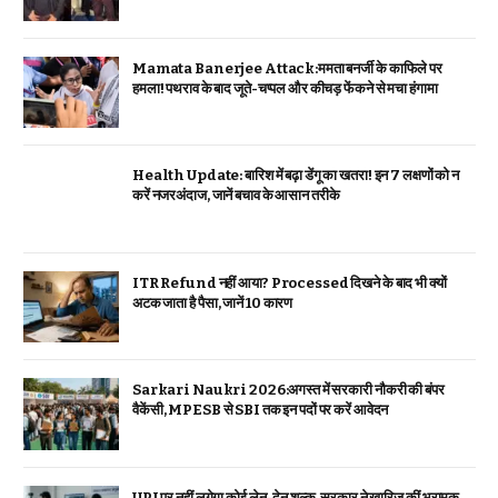
Mamata Banerjee Attack:ममता बनर्जी के काफिले पर
हमला! पथराव के बाद जूते-चप्पल और कीचड़ फेंकने से मचा हंगामा
Health Update: बारिश में बढ़ा डेंगू का खतरा! इन 7 लक्षणों को न
करें नजरअंदाज, जानें बचाव के आसान तरीके
ITR Refund नहीं आया? Processed दिखने के बाद भी क्यों
अटक जाता है पैसा, जानें 10 कारण
Sarkari Naukri 2026:अगस्त में सरकारी नौकरी की बंपर
वैकेंसी, MPESB से SBI तक इन पदों पर करें आवेदन
UPI पर नहीं लगेगा कोई लेन-देन शुल्क, सरकार ने खारिज कीं भ्रामक