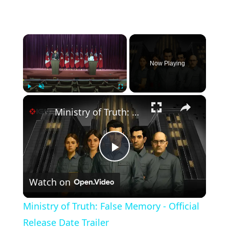
×
Now Playing
×
Play
Unmute
Fullscreen
Ministry of Truth: False Memory - Official Release Date Trailer
Play
Watch on
Video
Ministry of Truth: False Memory - Official
Release Date Trailer