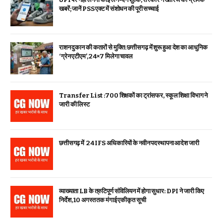
खबरें; जानें PSS एक्ट में संशोधन की पूरी सच्चाई
राशन दुकान की कतारों से मुक्ति: छत्तीसगढ़ में शुरू हुआ देश का आधुनिक
‘ग्रेन एटीएम’, 24×7 मिलेगा चावल
Transfer List :700 शिक्षकों का ट्रांसफर, स्कूल शिक्षा विभाग ने
जारी की लिस्ट
छत्तीसगढ़ में 24 IFS अधिकारियों के नवीन पदस्थापना आदेश जारी
व्याख्याता LB के त्रुटिपूर्ण संविलियन में होगा सुधार: DPI ने जारी किए
निर्देश, 10 अगस्त तक मंगाई एकीकृत सूची