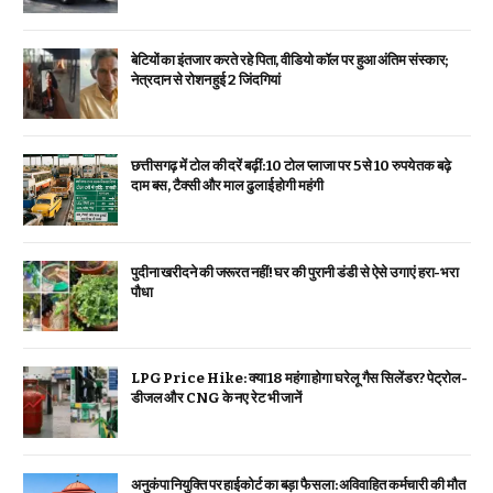
बेटियों का इंतजार करते रहे पिता, वीडियो कॉल पर हुआ अंतिम संस्कार;
नेत्रदान से रोशन हुई 2 जिंदगियां
छत्तीसगढ़ में टोल की दरें बढ़ीं: 10 टोल प्लाजा पर 5 से 10 रुपये तक बढ़े
दाम बस, टैक्सी और माल ढुलाई होगी महंगी
पुदीना खरीदने की जरूरत नहीं! घर की पुरानी डंडी से ऐसे उगाएं हरा-भरा
पौधा
LPG Price Hike: क्या ₹18 महंगा होगा घरेलू गैस सिलेंडर? पेट्रोल-
डीजल और CNG के नए रेट भी जानें
अनुकंपा नियुक्ति पर हाईकोर्ट का बड़ा फैसला: अविवाहित कर्मचारी की मौत