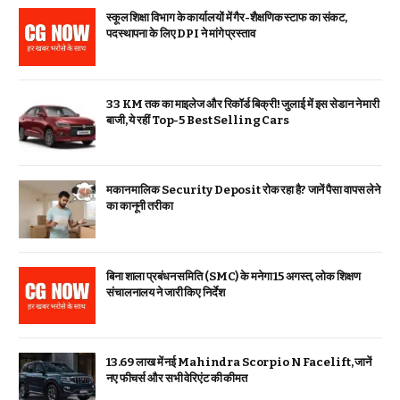
स्कूल शिक्षा विभाग के कार्यालयों में गैर-शैक्षणिक स्टाफ का संकट,
पदस्थापना के लिए DPI ने मांगे प्रस्ताव
33 KM तक का माइलेज और रिकॉर्ड बिक्री! जुलाई में इस सेडान ने मारी
बाजी, ये रहीं Top-5 Best Selling Cars
मकान मालिक Security Deposit रोक रहा है? जानें पैसा वापस लेने
का कानूनी तरीका
बिना शाला प्रबंधन समिति (SMC) के मनेगा 15 अगस्त, लोक शिक्षण
संचालनालय ने जारी किए निर्देश
₹13.69 लाख में नई Mahindra Scorpio N Facelift, जानें
नए फीचर्स और सभी वेरिएंट की कीमत