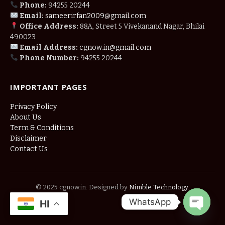
Phone:
94255 20244
Email:
sameerirfan2009@gmail.com
Office Address:
88A, Street 5 Vivekanand Nagar, Bhilai
490023
Email Address:
cgnow.in@gmail.com
Phone Number:
94255 20244
IMPORTANT PAGES
Privacy Policy
About Us
Term & Conditions
Disclaimer
Contact Us
© 2025 cgnow.in. Designed by
Nimble Technology
.
WhatsApp
HI
OPEN