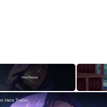
Now Playing
n Hero Trailer