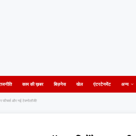
राजनीति
काम की ख़बर
बिज़नेस
खेल
एंटरटेनमेंट
अन्य
र फीचर्स और नई टेक्नोलॉजी!