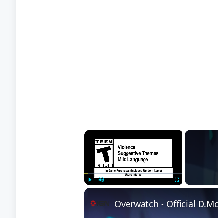
×
Play
Unmute
Fullscreen
Overwatch - Official D.Mo