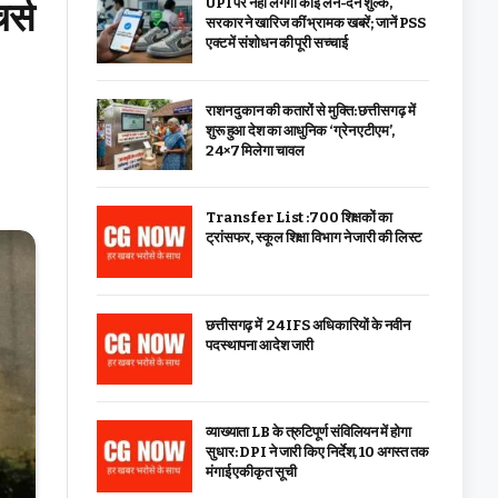
र्स
UPI पर नहीं लगेगा कोई लेन-देन शुल्क,
सरकार ने खारिज कीं भ्रामक खबरें; जानें PSS
एक्ट में संशोधन की पूरी सच्चाई
राशन दुकान की कतारों से मुक्ति: छत्तीसगढ़ में
शुरू हुआ देश का आधुनिक ‘ग्रेन एटीएम’,
24×7 मिलेगा चावल
Transfer List :700 शिक्षकों का
ट्रांसफर, स्कूल शिक्षा विभाग ने जारी की लिस्ट
छत्तीसगढ़ में 24 IFS अधिकारियों के नवीन
पदस्थापना आदेश जारी
व्याख्याता LB के त्रुटिपूर्ण संविलियन में होगा
सुधार: DPI ने जारी किए निर्देश, 10 अगस्त तक
मंगाई एकीकृत सूची