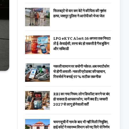
सिलबट्टे से वार कर बेटे ने की पिता की नृशंस
हत्या, जशपुर पुलिस ने आरोपी को भेजा जेल
LPG eKYC Alert: 16 अगस्त तक निपटा
लें ई-केवाईसी, वरना बंद हो सकती है गैस बुकिंग
और सब्सिडी
नकली सामान पर कसेगी नकेल: अब स्मार्टफोन
से होगी असली-नकली प्रोडक्ट की पहचान,
रिसर्चर्स ने बनाई 97% सटीक तकनीक
RBI का नया नियम: लोन डिफॉल्ट करने पर बंद
हो सकता है आपका फोन, जानें क्या हैं 1 जनवरी
2027 से लागू होने वाली शर्तें
चयन सूची में नाम के बाद भी नहीं मिली नियुक्ति,
हाई कोर्ट ने स्वास्थ्य विभाग को नए सिरे से निर्णय