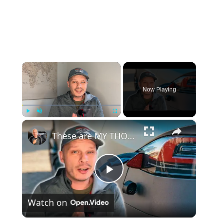
×
Now Playing
×
Play
Unmute
Fullscreen
These are MY THOUGHTS on Electric Vehicles Right Now...
Play
Watch on
Video