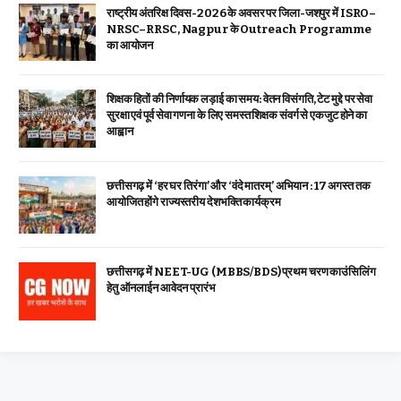
राष्ट्रीय अंतरिक्ष दिवस-2026 के अवसर पर जिला-जशपुर में ISRO–
NRSC–RRSC, Nagpur के Outreach Programme
का आयोजन
शिक्षक हितों की निर्णायक लड़ाई का समय: वेतन विसंगति, टेट मुद्दे पर सेवा
सुरक्षा एवं पूर्व सेवा गणना के लिए समस्त शिक्षक संवर्ग से एकजुट होने का
आह्वान
छत्तीसगढ़ में ‘हर घर तिरंगा’ और ‘वंदे मातरम्’ अभियान : 17 अगस्त तक
आयोजित होंगे राज्यस्तरीय देशभक्ति कार्यक्रम
छत्तीसगढ़ में NEET-UG (MBBS/BDS) प्रथम चरण काउंसिलिंग
हेतु ऑनलाईन आवेदन प्रारंभ