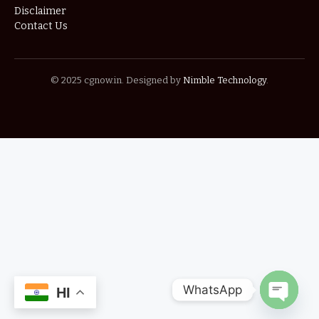
Disclaimer
Contact Us
© 2025 cgnow.in. Designed by
Nimble Technology
.
WhatsApp
HI