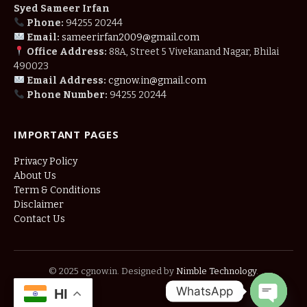
Syed Sameer Irfan
Phone:
94255 20244
Email:
sameerirfan2009@gmail.com
Office Address:
88A, Street 5 Vivekanand Nagar, Bhilai
490023
Email Address:
cgnow.in@gmail.com
Phone Number:
94255 20244
IMPORTANT PAGES
Privacy Policy
About Us
Term & Conditions
Disclaimer
Contact Us
© 2025 cgnow.in. Designed by
Nimble Technology
.
WhatsApp
HI