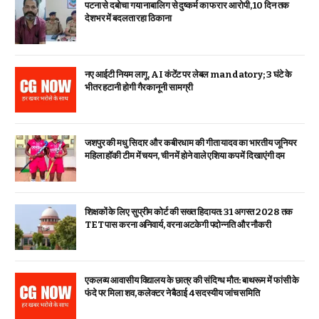
पटना से दबोचा गया नाबालिग से दुष्कर्म का फरार आरोपी, 10 दिन तक
देशभर में बदलता रहा ठिकाना
नए आईटी नियम लागू, AI कंटेंट पर लेबल mandatory; 3 घंटे के
भीतर हटानी होगी गैरकानूनी सामग्री
जशपुर की मधु सिदार और कबीरधाम की गीता यादव का भारतीय जूनियर
महिला हॉकी टीम में चयन, चीन में होने वाले एशिया कप में दिखाएंगी दम
शिक्षकों के लिए सुप्रीम कोर्ट की सख्त हिदायत: 31 अगस्त 2028 तक
TET पास करना अनिवार्य, वरना अटकेगी पदोन्नति और नौकरी
एकलव्य आवासीय विद्यालय के छात्र की संदिग्ध मौत: बाथरूम में फांसी के
फंदे पर मिला शव, कलेक्टर ने बैठाई 4 सदस्यीय जांच समिति