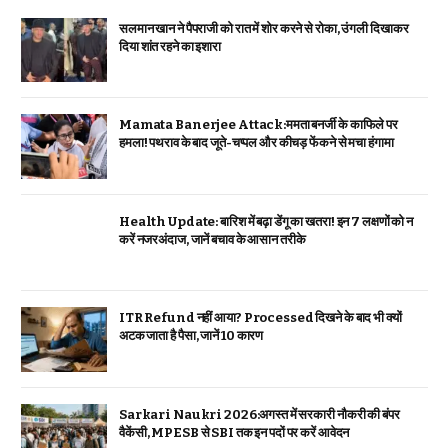
सलमान खान ने पैपराजी को रात में शोर करने से रोका, उंगली दिखाकर
दिया शांत रहने का इशारा
Mamata Banerjee Attack:ममता बनर्जी के काफिले पर
हमला! पथराव के बाद जूते-चप्पल और कीचड़ फेंकने से मचा हंगामा
Health Update: बारिश में बढ़ा डेंगू का खतरा! इन 7 लक्षणों को न
करें नजरअंदाज, जानें बचाव के आसान तरीके
ITR Refund नहीं आया? Processed दिखने के बाद भी क्यों
अटक जाता है पैसा, जानें 10 कारण
Sarkari Naukri 2026:अगस्त में सरकारी नौकरी की बंपर
वैकेंसी, MPESB से SBI तक इन पदों पर करें आवेदन