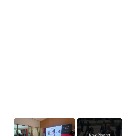
×
Now Playing