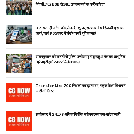
वैकेंसी, MPESB से SBI तक इन पदों पर करें आवेदन
UPI पर नहीं लगेगा कोई लेन-देन शुल्क, सरकार ने खारिज कीं भ्रामक
खबरें; जानें PSS एक्ट में संशोधन की पूरी सच्चाई
राशन दुकान की कतारों से मुक्ति: छत्तीसगढ़ में शुरू हुआ देश का आधुनिक
‘ग्रेन एटीएम’, 24×7 मिलेगा चावल
Transfer List :700 शिक्षकों का ट्रांसफर, स्कूल शिक्षा विभाग ने
जारी की लिस्ट
छत्तीसगढ़ में 24 IFS अधिकारियों के नवीन पदस्थापना आदेश जारी