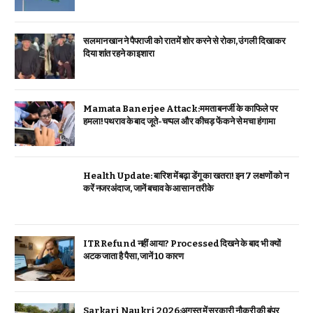
सलमान खान ने पैपराजी को रात में शोर करने से रोका, उंगली दिखाकर
दिया शांत रहने का इशारा
Mamata Banerjee Attack:ममता बनर्जी के काफिले पर
हमला! पथराव के बाद जूते-चप्पल और कीचड़ फेंकने से मचा हंगामा
Health Update: बारिश में बढ़ा डेंगू का खतरा! इन 7 लक्षणों को न
करें नजरअंदाज, जानें बचाव के आसान तरीके
ITR Refund नहीं आया? Processed दिखने के बाद भी क्यों
अटक जाता है पैसा, जानें 10 कारण
Sarkari Naukri 2026:अगस्त में सरकारी नौकरी की बंपर