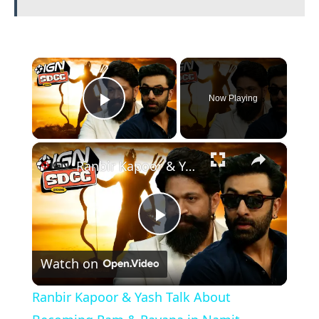
×
Now Playing
Play Video
×
Ranbir Kapoor & Yash Talk About Becoming Ram & Ravana in Namit Malhotra’s Ramayana | Comic Con 2026
Play
Watch on
Video
Ranbir Kapoor & Yash Talk About