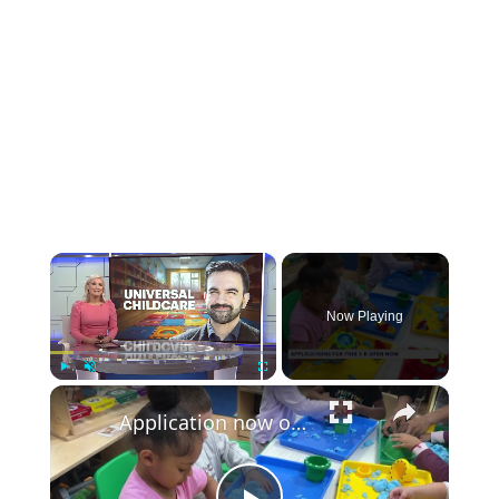
×
Now Playing
×
Play
Unmute
Fullscreen
Application now open for free 2-K program