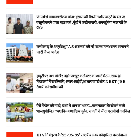
जंगलों से मायानगरी तक पीछा: इंसास की मैगजीन और कट्टे के बल पर
वसूली करने वाला चढ़ा हत्थे .मुंबई में कटी फरारी, अब पहुंचेगा सलाखों के
पीछे!
छत्तीसगढ़ के 5 प्रशिक्षु IAS अफसरों की नई पदस्थापना: राज्य शासन ने
जारी किया आदेश
ड्यूटी पर नशा तो खैर नहीं! जशपुर कलेक्टर का अल्टीमेटम, साथ ही
विद्यालयों में उपस्थिति, अपार आईडी,आधार कार्ड और NEET-JEE
तैयारी की समीक्षा की
पैरों में खेत की माटी, हाथों में धान का थरहा…बासनताला के खेत में उतरे
भाजयुमो जिलाध्यक्ष विजय आदित्य जूदेव, सादगी ने जीता ग्रामीणों का दिल
HIV नियंत्रण के ’95-95-95′ राष्ट्रीय लक्ष्य को हासिल करने वाला