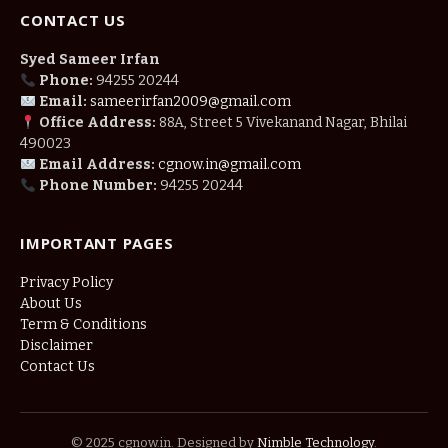
CONTACT US
Syed Sameer Irfan
Phone:
94255 20244
Email:
sameerirfan2009@gmail.com
Office Address:
88A, Street 5 Vivekanand Nagar, Bhilai
490023
Email Address:
cgnow.in@gmail.com
Phone Number:
94255 20244
IMPORTANT PAGES
Privacy Policy
About Us
Term & Conditions
Disclaimer
Contact Us
© 2025 cgnow.in. Designed by
Nimble Technology
.