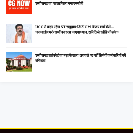
छत्तीसगढ़ का पहला जिला बना एमसीबी
UCC से बाहर रहेगा ST समुदाय: डिप्टी CM विजय शर्मा बोले—
जनजातीय परंपराओं का रखा जाएगा ध्यान, समिति ले रही है फीडबैक
छत्तीसगढ़ हाईकोर्ट का बड़ा फैसला: तबादले पर नहीं छिनेगी कर्मचारियों की
वरिष्ठता