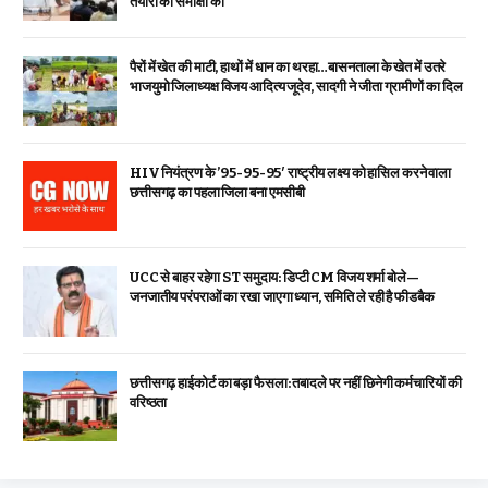
तैयारी की समीक्षा की
पैरों में खेत की माटी, हाथों में धान का थरहा…बासनताला के खेत में उतरे
भाजयुमो जिलाध्यक्ष विजय आदित्य जूदेव, सादगी ने जीता ग्रामीणों का दिल
HIV नियंत्रण के ’95-95-95′ राष्ट्रीय लक्ष्य को हासिल करने वाला
छत्तीसगढ़ का पहला जिला बना एमसीबी
UCC से बाहर रहेगा ST समुदाय: डिप्टी CM विजय शर्मा बोले—
जनजातीय परंपराओं का रखा जाएगा ध्यान, समिति ले रही है फीडबैक
छत्तीसगढ़ हाईकोर्ट का बड़ा फैसला: तबादले पर नहीं छिनेगी कर्मचारियों की
वरिष्ठता