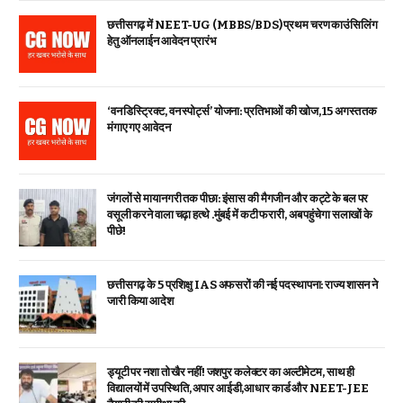
छत्तीसगढ़ में NEET-UG (MBBS/BDS) प्रथम चरण काउंसिलिंग
हेतु ऑनलाईन आवेदन प्रारंभ
‘वन डिस्ट्रिक्ट, वन स्पोर्ट्स’ योजना: प्रतिभाओं की खोज, 15 अगस्त तक
मंगाए गए आवेदन
जंगलों से मायानगरी तक पीछा: इंसास की मैगजीन और कट्टे के बल पर
वसूली करने वाला चढ़ा हत्थे .मुंबई में कटी फरारी, अब पहुंचेगा सलाखों के
पीछे!
छत्तीसगढ़ के 5 प्रशिक्षु IAS अफसरों की नई पदस्थापना: राज्य शासन ने
जारी किया आदेश
ड्यूटी पर नशा तो खैर नहीं! जशपुर कलेक्टर का अल्टीमेटम, साथ ही
विद्यालयों में उपस्थिति, अपार आईडी,आधार कार्ड और NEET-JEE