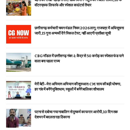
वॉटरप्रूफ लिफाफे और स्पेशल काउंटर्स तैयार
छत्तीसगढ़ कर्मचारी चयन मंडल नियम 2026 लागू: राजपत्र में अधिसूचना
जारी, 15 गुना अभ्यर्थी देंगे स्किल टेस्ट, नहीं आएगी प्रतीक्षा सूची
CBG मॉडल में छत्तीसगढ़ नंबर-1: केंद्र से ₹50 करोड़ का स्पेशल फंड पाने
वाला बना पहला राज्य
मेरी बेटी–मेरा अभिमान अभियान की शुरुआत: CM साय की बड़ी घोषणा,
हर गांव में बनेंगे मुक्तिधाम; स्कूलों में बनेंगे बालिका शौचालय
पटना से दबोचा गया नाबालिग से दुष्कर्म का फरार आरोपी, 10 दिन तक
देशभर में बदलता रहा ठिकाना