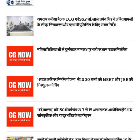
अपराध समीक्षा बैठक, DIG एवं SSP डॉ. लाल उमेद सिंह ने लंबित मामलों
के शीघ्र निराकरण और प्रभावी पुलिसिंग के दिए सख्त निर्देश
महिला शिक्षिकाओं से दुर्व्यवहार मामला: प्रभारी प्रधान पाठक निलंबित
‘अटल करियर निर्माण योजना’ से 1000 बच्चों को NEET और JEE की
निश्शुल्क कोचिंग
‘वंदे मातरम्’ की 150वीं वर्षगांठ पर 7 से 15 अगस्त तक आयोजित होंगे भव्य
सांस्कृतिक और राष्ट्रभक्ति के कार्यक्रम
बहनों की राखी नहीं होगी लेट: डाक विभाग ने शुरू की स्पेशल सर्विस, ₹10 के