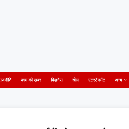
राजनीति
काम की ख़बर
बिज़नेस
खेल
एंटरटेनमेंट
अन्य