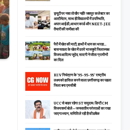
ड्यूटी पर नशा तो खैर नहीं! जशपुर कलेक्टर का
अल्टीमेटम, साथ ही विद्यालयों में उपस्थिति,
अपार आईडी,आधार कार्ड और NEET-JEE
तैयारी की समीक्षा की
पैरों में खेत की माटी, हाथों में धान का थरहा…
बासनताला के खेत में उतरे भाजयुमो जिलाध्यक्ष
विजय आदित्य जूदेव, सादगी ने जीता ग्रामीणों
का दिल
HIV नियंत्रण के ’95-95-95′ राष्ट्रीय
लक्ष्य को हासिल करने वाला छत्तीसगढ़ का पहला
जिला बना एमसीबी
UCC से बाहर रहेगा ST समुदाय: डिप्टी CM
विजय शर्मा बोले—जनजातीय परंपराओं का रखा
जाएगा ध्यान, समिति ले रही है फीडबैक