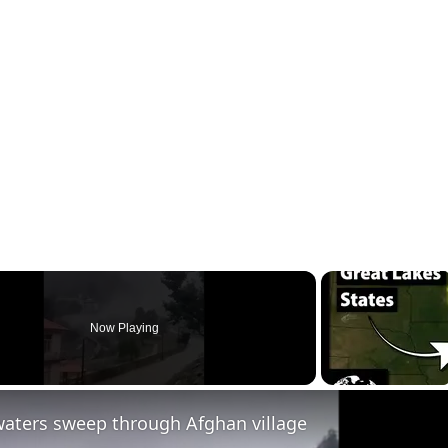
Now Playing
waters sweep through Afghan village