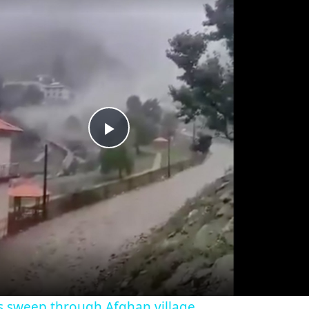
Play
Video
s sweep through Afghan village