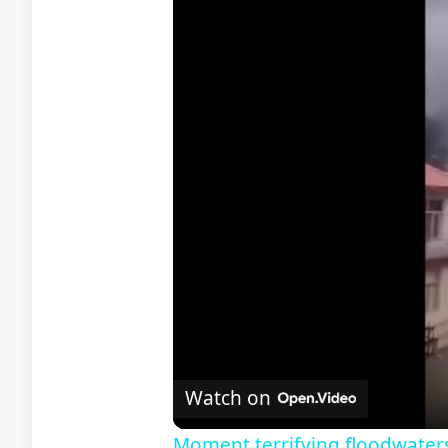
Watch on
Moment terrifying floodwater