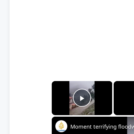
×
Play Video
Moment terrifying flood