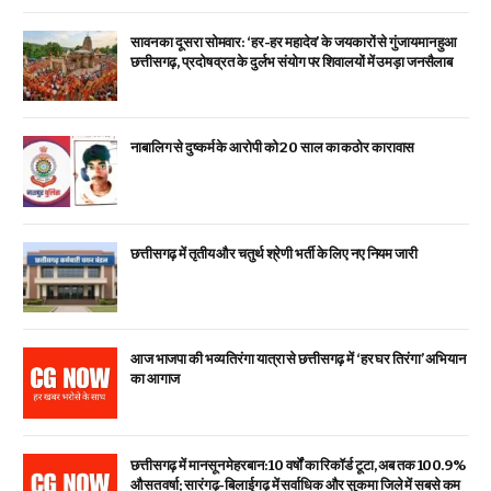
सावन का दूसरा सोमवार: ‘हर-हर महादेव’ के जयकारों से गुंजायमान हुआ
छत्तीसगढ़, प्रदोष व्रत के दुर्लभ संयोग पर शिवालयों में उमड़ा जनसैलाब
नाबालिग से दुष्कर्म के आरोपी को 20 साल का कठोर कारावास
छत्तीसगढ़ में तृतीय और चतुर्थ श्रेणी भर्ती के लिए नए नियम जारी
आज भाजपा की भव्य तिरंगा यात्रा से छत्तीसगढ़ में ‘हर घर तिरंगा’ अभियान
का आगाज
छत्तीसगढ़ में मानसून मेहरबान: 10 वर्षों का रिकॉर्ड टूटा, अब तक 100.9%
औसत वर्षा; सारंगढ़-बिलाईगढ़ में सर्वाधिक और सुकमा जिले में सबसे कम