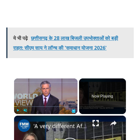
ये भी पढ़े
छत्तीसगढ़ के 28 लाख बिजली उपभोक्ताओं को बड़ी
राहत: सीएम साय ने लॉन्च की 'समाधान योजना 2026'
×
Now Playing
×
Play
Unmute
Fullscreen
'A very different Afghanistan: Violence now linked to socioeconomic pressures'