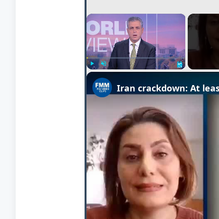
×
Play
Unmute
Fullscreen
Iran crackdown: At leas