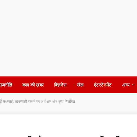
राजनीति
काम की ख़बर
बिज़नेस
खेल
एंटरटेनमेंट
अन्य
ड़ी कारवाई: लापरवाही बरतने पर अधीक्षक और भृत्य निलंबित