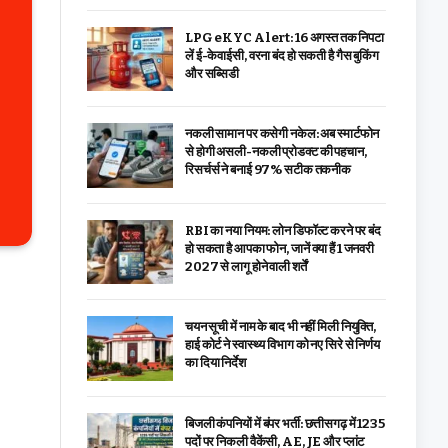
LPG eKYC Alert: 16 अगस्त तक निपटा
लें ई-केवाईसी, वरना बंद हो सकती है गैस बुकिंग
और सब्सिडी
नकली सामान पर कसेगी नकेल: अब स्मार्टफोन
से होगी असली-नकली प्रोडक्ट की पहचान,
रिसर्चर्स ने बनाई 97% सटीक तकनीक
RBI का नया नियम: लोन डिफॉल्ट करने पर बंद
हो सकता है आपका फोन, जानें क्या हैं 1 जनवरी
2027 से लागू होने वाली शर्तें
चयन सूची में नाम के बाद भी नहीं मिली नियुक्ति,
हाई कोर्ट ने स्वास्थ्य विभाग को नए सिरे से निर्णय
का दिया निर्देश
बिजली कंपनियों में बंपर भर्ती: छत्तीसगढ़ में 1235
पदों पर निकली वैकेंसी, AE, JE और प्लांट