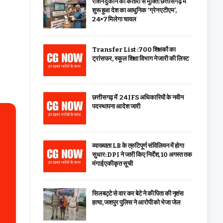
राशन दुकान की कतारों से मुक्ति: छत्तीसगढ़ में
शुरू हुआ देश का आधुनिक ‘ग्रेन एटीएम’,
24×7 मिलेगा चावल
Transfer List :700 शिक्षकों का
ट्रांसफर, स्कूल शिक्षा विभाग ने जारी की लिस्ट
छत्तीसगढ़ में 24 IFS अधिकारियों के नवीन
पदस्थापना आदेश जारी
व्याख्याता LB के त्रुटिपूर्ण संविलियन में होगा
सुधार: DPI ने जारी किए निर्देश, 10 अगस्त तक
मंगाई एकीकृत सूची
सिलबट्टे से वार कर बेटे ने की पिता की नृशंस
हत्या, जशपुर पुलिस ने आरोपी को भेजा जेल