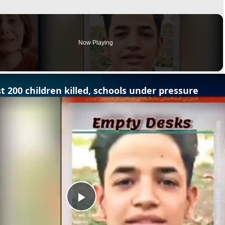
Now Playing
t 200 children killed, schools under pressure
Play