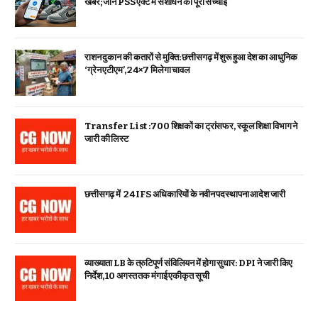
खबरें; जानें PSS एक्ट में संशोधन की पूरी सच्चाई
राशन दुकान की कतारों से मुक्ति: छत्तीसगढ़ में शुरू हुआ देश का आधुनिक
‘ग्रेन एटीएम’, 24×7 मिलेगा चावल
Transfer List :700 शिक्षकों का ट्रांसफर, स्कूल शिक्षा विभाग ने
जारी की लिस्ट
छत्तीसगढ़ में 24 IFS अधिकारियों के नवीन पदस्थापना आदेश जारी
व्याख्याता LB के त्रुटिपूर्ण संविलियन में होगा सुधार: DPI ने जारी किए
निर्देश, 10 अगस्त तक मंगाई एकीकृत सूची