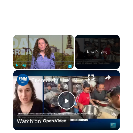
×
Now Playing
×
Play
Unmute
Fullscreen
'Incredibly dire': Nine months into Gaza ceasefire, conditions 'should have improved by now'
Play
Watch on
Video