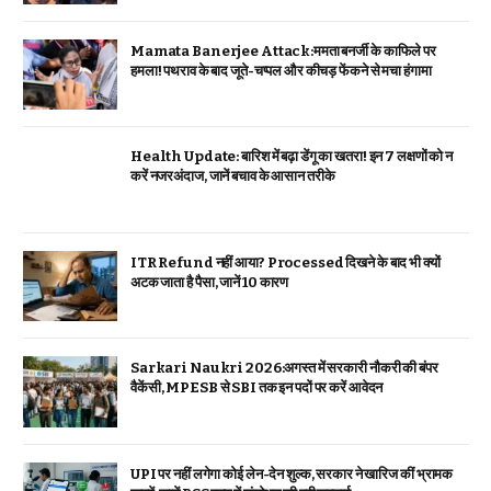
Mamata Banerjee Attack:ममता बनर्जी के काफिले पर
हमला! पथराव के बाद जूते-चप्पल और कीचड़ फेंकने से मचा हंगामा
Health Update: बारिश में बढ़ा डेंगू का खतरा! इन 7 लक्षणों को न
करें नजरअंदाज, जानें बचाव के आसान तरीके
ITR Refund नहीं आया? Processed दिखने के बाद भी क्यों
अटक जाता है पैसा, जानें 10 कारण
Sarkari Naukri 2026:अगस्त में सरकारी नौकरी की बंपर
वैकेंसी, MPESB से SBI तक इन पदों पर करें आवेदन
UPI पर नहीं लगेगा कोई लेन-देन शुल्क, सरकार ने खारिज कीं भ्रामक