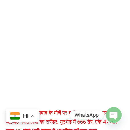
छत्तीसगढ़ में नक्सलवाद के मोर्चे पर बड़ी सफलता: 6 साल में
WhatsApp
HI
4,340 नक्सलियों का सरेंडर, मुठभेड़ में 666 ढेर; एके-47 और
OPEN