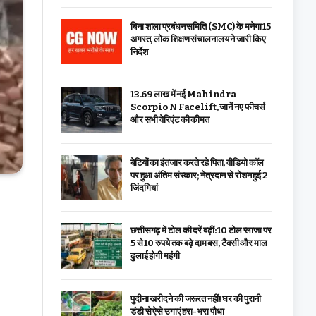
बिना शाला प्रबंधन समिति (SMC) के मनेगा 15
अगस्त, लोक शिक्षण संचालनालय ने जारी किए
निर्देश
₹13.69 लाख में नई Mahindra
Scorpio N Facelift, जानें नए फीचर्स
और सभी वेरिएंट की कीमत
बेटियों का इंतजार करते रहे पिता, वीडियो कॉल
पर हुआ अंतिम संस्कार; नेत्रदान से रोशन हुई 2
जिंदगियां
छत्तीसगढ़ में टोल की दरें बढ़ीं: 10 टोल प्लाजा पर
5 से 10 रुपये तक बढ़े दाम बस, टैक्सी और माल
ढुलाई होगी महंगी
पुदीना खरीदने की जरूरत नहीं! घर की पुरानी
डंडी से ऐसे उगाएं हरा-भरा पौधा