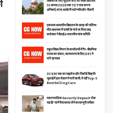
ी
शिक्षकों के लिए सुप्रीम कोर्ट की सख्त हिदायत:
31 अगस्त 2028 तक TET पास करना
अनिवार्य, वरना अटकेगी पदोन्नति और नौकरी
एकलव्य आवासीय विद्यालय के छात्र की संदिग्ध
मौत: बाथरूम में फांसी के फंदे पर मिला शव,
कलेक्टर ने बैठाई 4 सदस्यीय जांच समिति
स्कूल शिक्षा विभाग के कार्यालयों में गैर-शैक्षणिक
स्टाफ का संकट, पदस्थापना के लिए DPI ने
मांगे प्रस्ताव
33 KM तक का माइलेज और रिकॉर्ड बिक्री!
जुलाई में इस सेडान ने मारी बाजी, ये रहीं Top-5
Best Selling Cars
मकान मालिक Security Deposit रोक
रहा है? जानें पैसा वापस लेने का कानूनी तरीका