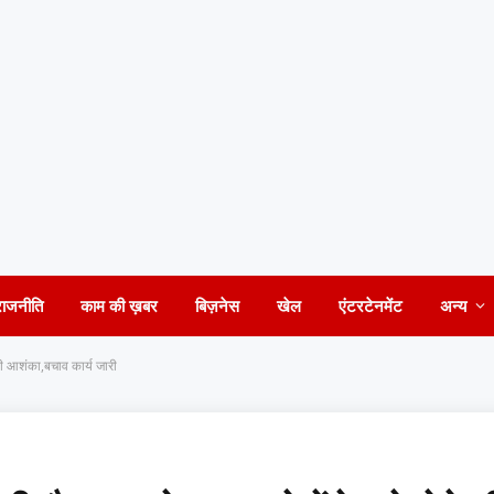
राजनीति
काम की ख़बर
बिज़नेस
खेल
एंटरटेनमेंट
अन्य
 की आशंका,बचाव कार्य जारी