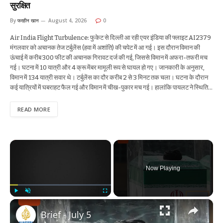
सुरक्षित
By
फरहीन खान
August 4, 2026
0
Air India Flight Turbulence: फुकेट से दिल्ली आ रही एयर इंडिया की फ्लाइट AI2379
मंगलवार को अचानक तेज टर्बुलेंस (हवा में अशांति) की चपेट में आ गई। इस दौरान विमान की
ऊंचाई में करीब 300 फीट की अचानक गिरावट दर्ज की गई, जिससे विमान में अफरा-तफरी मच
गई। घटना में 10 यात्री और 4 क्रू मेंबर मामूली रूप से घायल हो गए। जानकारी के अनुसार,
विमान में 134 यात्री सवार थे। टर्बुलेंस का दौर करीब 2 से 3 मिनट तक चला। घटना के दौरान
कई यात्रियों में घबराहट फैल गई और विमान में चीख-पुकार मच गई। हालांकि पायलट ने स्थिति…
READ MORE
×
Now Playing
×
Play
Unmute
Fullscreen
Brief - July 5