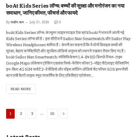
boAt Kids Series लॉन्च: बच्चों की सुरक्षा और मनोरंजन का नया
समाधान, जानिए कीमत, फीचर्स और फायदे
By
फरहीन खान
July 31, 2026
0
boAt Kids Series लॉन्च: कंज्यूमर लाइफस्टाइल टेक ब्रांड boAt ने भारत में अपनी नई
Kids Series लॉन्च की है। इस सीरीज में Sailor Nav Smartwatch और Sailor Play
Wireless Headphones शामिल हैं। कंपनी का कहना है कि ये दोनों डिवाइस बच्चों की
सुरक्षा, बेहतर कनेक्टिविटी और सुरक्षित ऑडियो अनुभव को ध्यान में रखकर तैयार किए गए हैं।
boAt Sailor Nav Smartwatch: स्पेसिफिकेशन 1.4-इंच HD डिस्प्ले रियल-टाइम
Google Maps लोकेशन ट्रैकिंग एडवांस जियो-फेंसिंग फीचर 5-पॉइंट सैटेलाइट पोजिशनिंग
इन-बिल्ट 4G SIM सपोर्ट 2-वे वीडियो और वॉइस कॉलिंग ऑडियो चैट फीचर SOS इमरजेंसी
बटन लंबी बैटरी लाइफ स्मूद परफॉर्मेंस के लिए एफिशिएंट प्रोसेसर…
READ MORE
Next
…
1
2
3
10