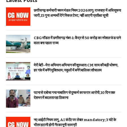
Latest Posts
छत्तीसगढ़ कर्मचारी चयन मंडल नियम 2026 लागू: राजपत्र में अधिसूचना
जारी, 15 गुना अभ्यर्थी देंगे स्किल टेस्ट, नहीं आएगी प्रतीक्षा सूची
CBG मॉडल में छत्तीसगढ़ नंबर-1: केंद्र से ₹50 करोड़ का स्पेशल फंड पाने
वाला बना पहला राज्य
मेरी बेटी–मेरा अभिमान अभियान की शुरुआत: CM साय की बड़ी घोषणा,
हर गांव में बनेंगे मुक्तिधाम; स्कूलों में बनेंगे बालिका शौचालय
पटना से दबोचा गया नाबालिग से दुष्कर्म का फरार आरोपी, 10 दिन तक
देशभर में बदलता रहा ठिकाना
नए आईटी नियम लागू, AI कंटेंट पर लेबल mandatory; 3 घंटे के
भीतर हटानी होगी गैरकानूनी सामग्री