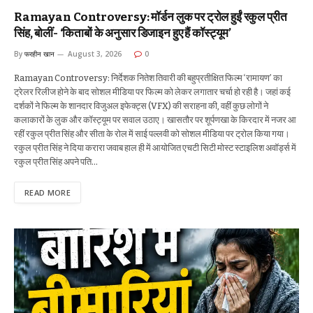
Ramayan Controversy: मॉर्डन लुक पर ट्रोल हुईं रकुल प्रीत
सिंह, बोलीं- ‘किताबों के अनुसार डिजाइन हुए हैं कॉस्ट्यूम’
By
फरहीन खान
August 3, 2026
0
Ramayan Controversy: निर्देशक नितेश तिवारी की बहुप्रतीक्षित फिल्म ‘रामायण’ का
ट्रेलर रिलीज होने के बाद सोशल मीडिया पर फिल्म को लेकर लगातार चर्चा हो रही है। जहां कई
दर्शकों ने फिल्म के शानदार विजुअल इफेक्ट्स (VFX) की सराहना की, वहीं कुछ लोगों ने
कलाकारों के लुक और कॉस्ट्यूम पर सवाल उठाए। खासतौर पर शूर्पणखा के किरदार में नजर आ
रहीं रकुल प्रीत सिंह और सीता के रोल में साई पल्लवी को सोशल मीडिया पर ट्रोल किया गया।
रकुल प्रीत सिंह ने दिया करारा जवाब हाल ही में आयोजित एचटी सिटी मोस्ट स्टाइलिश अवॉर्ड्स में
रकुल प्रीत सिंह अपने पति…
READ MORE