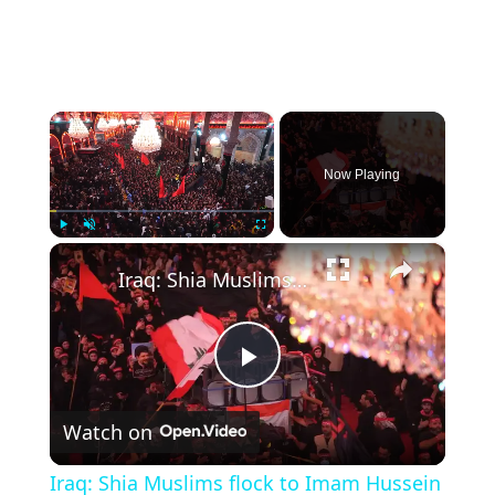
×
Now Playing
×
Play
Unmute
Fullscreen
Iraq: Shia Muslims flock to Imam Hussein and Abbas shrines for Arbaeen in Iraq’s Karbala.
Play
Watch on
Video
Iraq: Shia Muslims flock to Imam Hussein