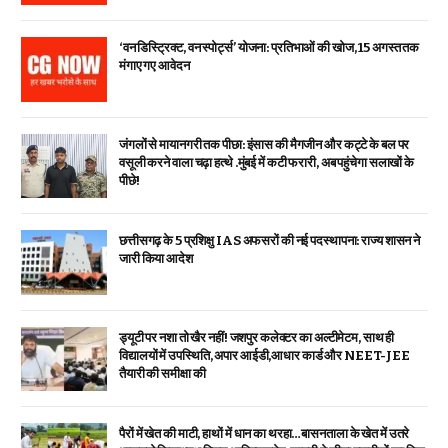
‘वन डिस्ट्रिक्ट, वन स्पोर्ट्स’ योजना: प्रतिभाओं की खोज, 15 अगस्त तक
मंगाए गए आवेदन
जंगलों से मायानगरी तक पीछा: इंसास की मैगजीन और कट्टे के बल पर
वसूली करने वाला चढ़ा हत्थे .मुंबई में कटी फरारी, अब पहुंचेगा सलाखों के
पीछे!
छत्तीसगढ़ के 5 प्रशिक्षु IAS अफसरों की नई पदस्थापना: राज्य शासन ने
जारी किया आदेश
ड्यूटी पर नशा तो खैर नहीं! जशपुर कलेक्टर का अल्टीमेटम, साथ ही
विद्यालयों में उपस्थिति, अपार आईडी,आधार कार्ड और NEET-JEE
तैयारी की समीक्षा की
पैरों में खेत की माटी, हाथों में धान का थरहा…बासनताला के खेत में उतरे