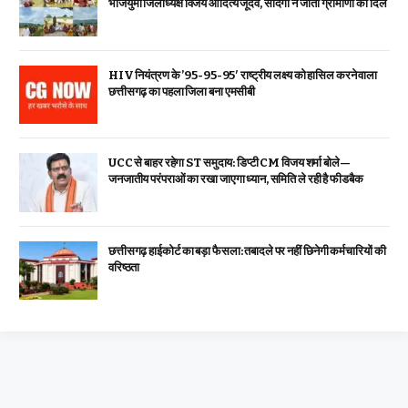
भाजयुमो जिलाध्यक्ष विजय आदित्य जूदेव, सादगी ने जीता ग्रामीणों का दिल
HIV नियंत्रण के ’95-95-95′ राष्ट्रीय लक्ष्य को हासिल करने वाला
छत्तीसगढ़ का पहला जिला बना एमसीबी
UCC से बाहर रहेगा ST समुदाय: डिप्टी CM विजय शर्मा बोले—
जनजातीय परंपराओं का रखा जाएगा ध्यान, समिति ले रही है फीडबैक
छत्तीसगढ़ हाईकोर्ट का बड़ा फैसला: तबादले पर नहीं छिनेगी कर्मचारियों की
वरिष्ठता